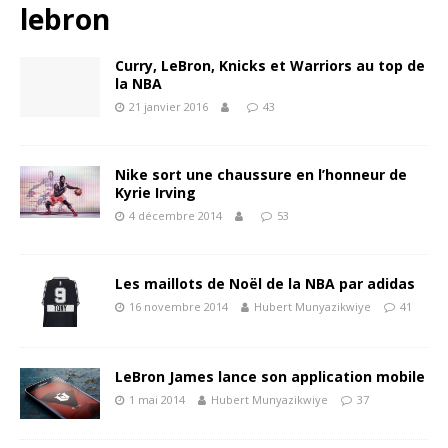
lebron
Curry, LeBron, Knicks et Warriors au top de
la NBA
21 janvier 2016
43
Nike sort une chaussure en l’honneur de
Kyrie Irving
4 décembre 2014
53
Les maillots de Noël de la NBA par adidas
16 novembre 2014
Hubert Munyazikwiye
41
LeBron James lance son application mobile
1 mai 2014
Hubert Munyazikwiye
37