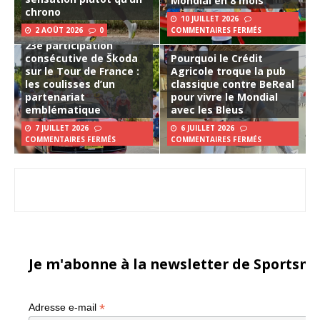
Mondial en 8 mois
chrono
10 JUILLET 2026
2 AOÛT 2026
0
COMMENTAIRES FERMÉS
23e participation
consécutive de Škoda
Pourquoi le Crédit
sur le Tour de France :
Agricole troque la pub
les coulisses d’un
classique contre BeReal
partenariat
pour vivre le Mondial
emblématique
avec les Bleus
7 JUILLET 2026
6 JUILLET 2026
COMMENTAIRES FERMÉS
COMMENTAIRES FERMÉS
Je m'abonne à la newsletter de Sportsma
*
Adresse e-mail