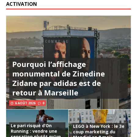
ACTIVATION
Pourquoi l’affichage
monumental de Zinedine
Zidane par adidas est de
retour à Marseille
6 AOÛT 2026
0
Le pari risqué d’On
LEGO à New York : le 3e
Running : vendre une
coup marketing du
sensation plutôt qu’un