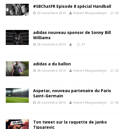
#SBChatFR Episode 8 spécial Handball
29 novembre 2014
Hubert Munyazikwiye
43
adidas nouveau sponsor de Sonny Bill
Williams
28 novembre 2014
37
adidas a du ballon
28 novembre 2014
Hubert Munyazikwiye
33
Aspetar, nouveau partenaire du Paris
Saint-Germain
28 novembre 2014
Hubert Munyazikwiye
46
Ton tweet sur la raquette de Janko
Tipsarevic