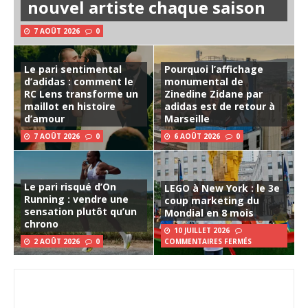
nouvel artiste chaque saison
7 AOÛT 2026
0
Le pari sentimental
Pourquoi l’affichage
d’adidas : comment le
monumental de
RC Lens transforme un
Zinedine Zidane par
maillot en histoire
adidas est de retour à
d’amour
Marseille
7 AOÛT 2026
0
6 AOÛT 2026
0
Le pari risqué d’On
LEGO à New York : le 3e
Running : vendre une
coup marketing du
sensation plutôt qu’un
Mondial en 8 mois
chrono
10 JUILLET 2026
2 AOÛT 2026
0
COMMENTAIRES FERMÉS