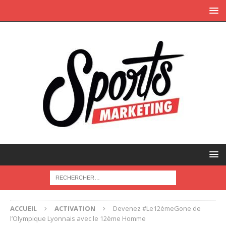
ACCUEIL
ACTIVATION
Devenez #Le12èmeGone de
l’Olympique Lyonnais avec le 12ème Homme