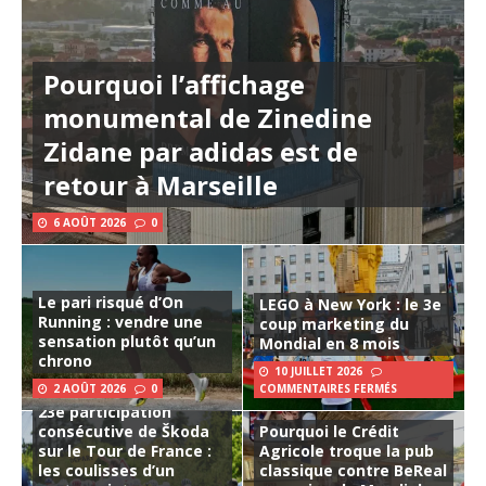
Pourquoi l’affichage
monumental de Zinedine
Zidane par adidas est de
retour à Marseille
6 AOÛT 2026
0
Le pari risqué d’On
LEGO à New York : le 3e
Running : vendre une
coup marketing du
sensation plutôt qu’un
Mondial en 8 mois
chrono
10 JUILLET 2026
2 AOÛT 2026
0
COMMENTAIRES FERMÉS
23e participation
consécutive de Škoda
Pourquoi le Crédit
sur le Tour de France :
Agricole troque la pub
les coulisses d’un
classique contre BeReal