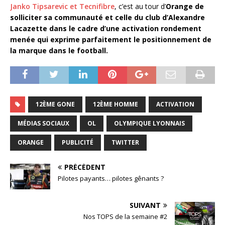
Janko Tipsarevic et Tecnifibre
, c’est au tour d’
Orange de
solliciter sa communauté et celle du club d’Alexandre
Lacazette dans le cadre d’une activation rondement
menée qui exprime parfaitement le positionnement de
la marque dans le football.
12ÈME GONE
12ÈME HOMME
ACTIVATION
MÉDIAS SOCIAUX
OL
OLYMPIQUE LYONNAIS
ORANGE
PUBLICITÉ
TWITTER
PRÉCÉDENT
Pilotes payants… pilotes gênants ?
SUIVANT
Nos TOPS de la semaine #2