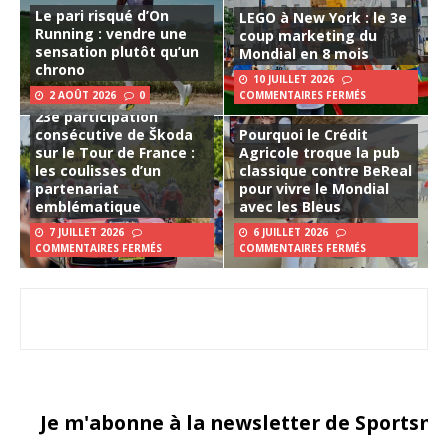
Le pari risqué d’On
LEGO à New York : le 3e
Running : vendre une
coup marketing du
sensation plutôt qu’un
Mondial en 8 mois
chrono
10 JUILLET 2026
2 AOÛT 2026
0
COMMENTAIRES FERMÉS
23e participation
consécutive de Škoda
Pourquoi le Crédit
sur le Tour de France :
Agricole troque la pub
les coulisses d’un
classique contre BeReal
partenariat
pour vivre le Mondial
emblématique
avec les Bleus
7 JUILLET 2026
6 JUILLET 2026
COMMENTAIRES FERMÉS
COMMENTAIRES FERMÉS
Je m'abonne à la newsletter de Sportsma