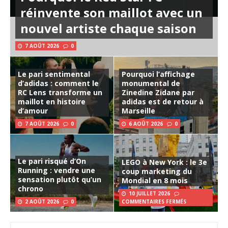
réinvente son maillot avec un
nouvel artiste chaque saison
7 AOÛT 2026
0
Le pari sentimental
Pourquoi l’affichage
d’adidas : comment le
monumental de
RC Lens transforme un
Zinedine Zidane par
maillot en histoire
adidas est de retour à
d’amour
Marseille
7 AOÛT 2026
0
6 AOÛT 2026
0
Le pari risqué d’On
LEGO à New York : le 3e
Running : vendre une
coup marketing du
sensation plutôt qu’un
Mondial en 8 mois
chrono
10 JUILLET 2026
2 AOÛT 2026
0
COMMENTAIRES FERMÉS