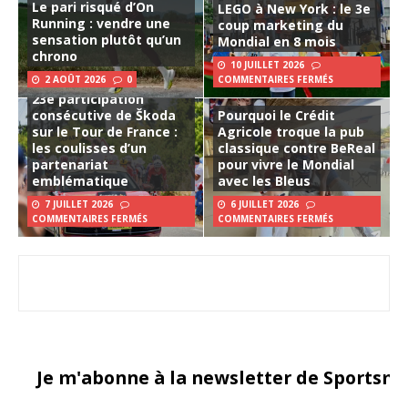
Le pari risqué d’On
LEGO à New York : le 3e
Running : vendre une
coup marketing du
sensation plutôt qu’un
Mondial en 8 mois
chrono
10 JUILLET 2026
2 AOÛT 2026
0
COMMENTAIRES FERMÉS
23e participation
consécutive de Škoda
Pourquoi le Crédit
sur le Tour de France :
Agricole troque la pub
les coulisses d’un
classique contre BeReal
partenariat
pour vivre le Mondial
emblématique
avec les Bleus
7 JUILLET 2026
6 JUILLET 2026
COMMENTAIRES FERMÉS
COMMENTAIRES FERMÉS
Je m'abonne à la newsletter de Sportsma