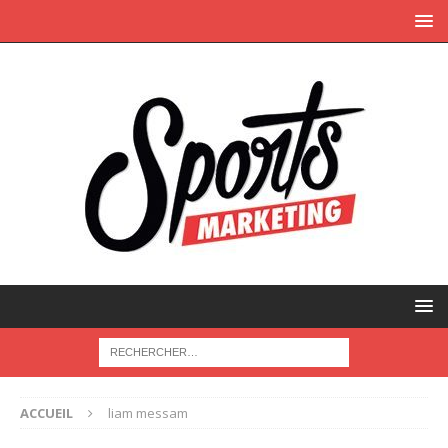
ACCUEIL
liam messam