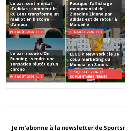
Le pari sentimental
Pourquoi l’affichage
d’adidas : comment le
monumental de
RC Lens transforme un
Zinedine Zidane par
maillot en histoire
adidas est de retour à
d’amour
Marseille
7 AOÛT 2026
0
6 AOÛT 2026
0
Le pari risqué d’On
LEGO à New York : le 3e
Running : vendre une
coup marketing du
sensation plutôt qu’un
Mondial en 8 mois
chrono
10 JUILLET 2026
2 AOÛT 2026
0
COMMENTAIRES FERMÉS
Je m'abonne à la newsletter de Sportsma