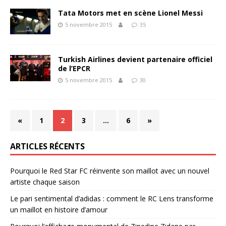
Tata Motors met en scène Lionel Messi
5 novembre 2015
35
Turkish Airlines devient partenaire officiel
de l’EPCR
5 novembre 2015
30
«
1
2
3
…
6
»
ARTICLES RÉCENTS
Pourquoi le Red Star FC réinvente son maillot avec un nouvel
artiste chaque saison
Le pari sentimental d’adidas : comment le RC Lens transforme
un maillot en histoire d’amour