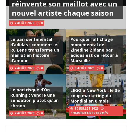
réinvente son maillot avec un
nouvel artiste chaque saison
7 AOÛT 2026
0
Le pari sentimental
Pourquoi l’affichage
d’adidas : comment le
monumental de
RC Lens transforme un
Zinedine Zidane par
maillot en histoire
adidas est de retour à
d’amour
Marseille
7 AOÛT 2026
0
6 AOÛT 2026
0
Le pari risqué d’On
LEGO à New York : le 3e
Running : vendre une
coup marketing du
sensation plutôt qu’un
Mondial en 8 mois
chrono
10 JUILLET 2026
2 AOÛT 2026
0
COMMENTAIRES FERMÉS