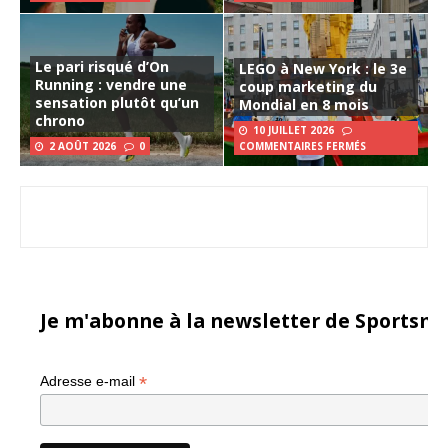
Le pari risqué d’On
LEGO à New York : le 3e
Running : vendre une
coup marketing du
sensation plutôt qu’un
Mondial en 8 mois
chrono
10 JUILLET 2026
2 AOÛT 2026
0
COMMENTAIRES FERMÉS
Je m'abonne à la newsletter de Sportsma
*
Adresse e-mail