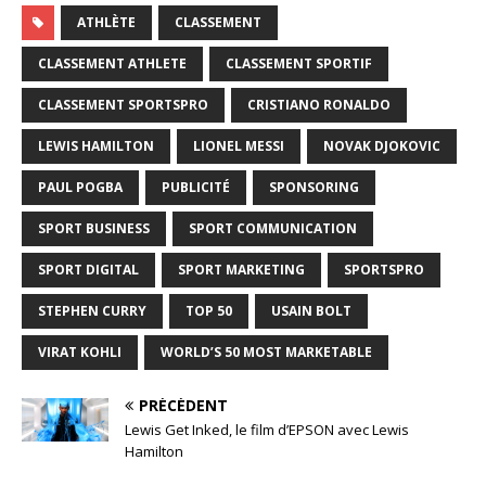
ATHLÈTE
CLASSEMENT
CLASSEMENT ATHLETE
CLASSEMENT SPORTIF
CLASSEMENT SPORTSPRO
CRISTIANO RONALDO
LEWIS HAMILTON
LIONEL MESSI
NOVAK DJOKOVIC
PAUL POGBA
PUBLICITÉ
SPONSORING
SPORT BUSINESS
SPORT COMMUNICATION
SPORT DIGITAL
SPORT MARKETING
SPORTSPRO
STEPHEN CURRY
TOP 50
USAIN BOLT
VIRAT KOHLI
WORLD’S 50 MOST MARKETABLE
PRÉCÉDENT
Lewis Get Inked, le film d’EPSON avec Lewis
Hamilton