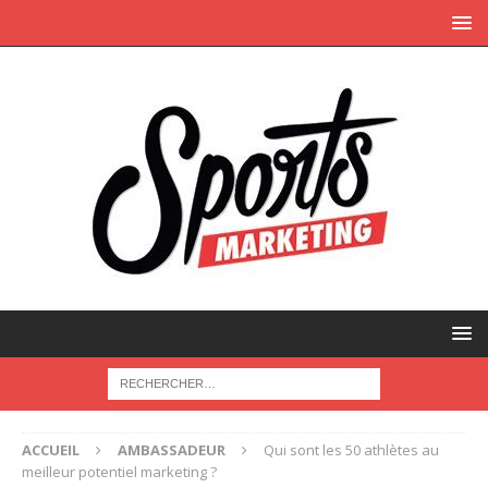
ACCUEIL
AMBASSADEUR
Qui sont les 50 athlètes au
meilleur potentiel marketing ?