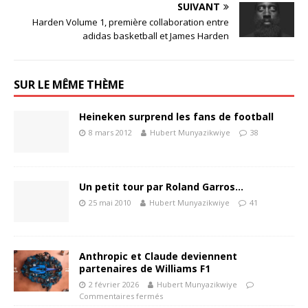
SUIVANT
Harden Volume 1, première collaboration entre
adidas basketball et James Harden
SUR LE MÊME THÈME
Heineken surprend les fans de football
8 mars 2012
Hubert Munyazikwiye
38
Un petit tour par Roland Garros…
25 mai 2010
Hubert Munyazikwiye
41
Anthropic et Claude deviennent
partenaires de Williams F1
2 février 2026
Hubert Munyazikwiye
Commentaires fermés