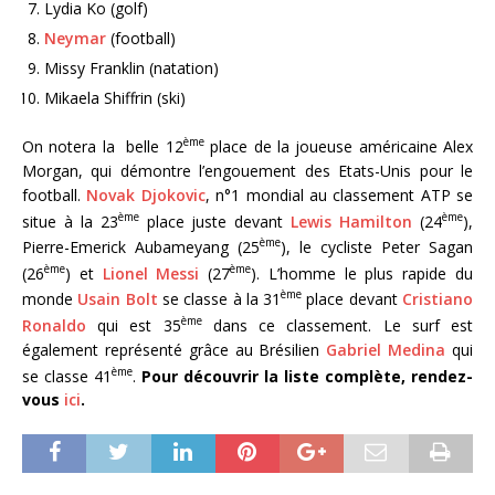
Lydia Ko (golf)
Neymar
(football)
Missy Franklin (natation)
Mikaela Shiffrin (ski)
ème
On notera la belle 12
place de la joueuse américaine Alex
Morgan, qui démontre l’engouement des Etats-Unis pour le
football.
Novak Djokovic
, n°1 mondial au classement ATP se
ème
ème
situe à la 23
place juste devant
Lewis Hamilton
(24
),
ème
Pierre-Emerick Aubameyang (25
), le cycliste Peter Sagan
ème
ème
(26
) et
Lionel Messi
(27
). L’homme le plus rapide du
ème
monde
Usain Bolt
se classe à la 31
place devant
Cristiano
ème
Ronaldo
qui est 35
dans ce classement. Le surf est
également représenté grâce au Brésilien
Gabriel Medina
qui
ème
se classe 41
.
Pour découvrir la liste complète, rendez-
vous
ici
.