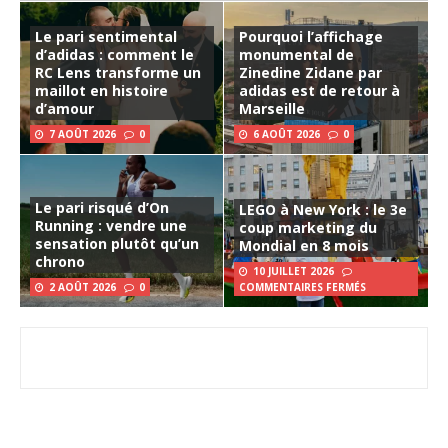
Le pari sentimental
Pourquoi l’affichage
d’adidas : comment le
monumental de
RC Lens transforme un
Zinedine Zidane par
maillot en histoire
adidas est de retour à
d’amour
Marseille
7 AOÛT 2026
0
6 AOÛT 2026
0
Le pari risqué d’On
LEGO à New York : le 3e
Running : vendre une
coup marketing du
sensation plutôt qu’un
Mondial en 8 mois
chrono
10 JUILLET 2026
2 AOÛT 2026
0
COMMENTAIRES FERMÉS