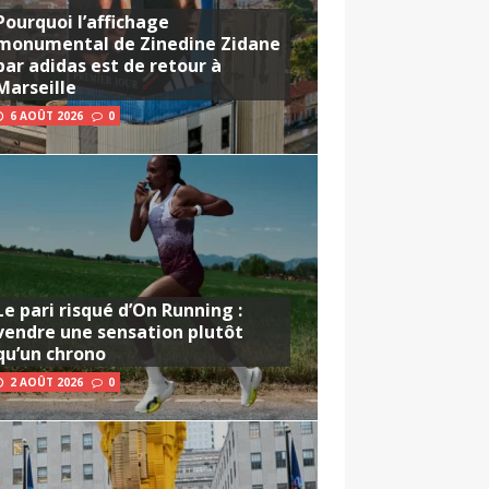
Pourquoi l’affichage
monumental de Zinedine Zidane
par adidas est de retour à
Marseille
6 AOÛT 2026
0
Le pari risqué d’On Running :
vendre une sensation plutôt
qu’un chrono
2 AOÛT 2026
0