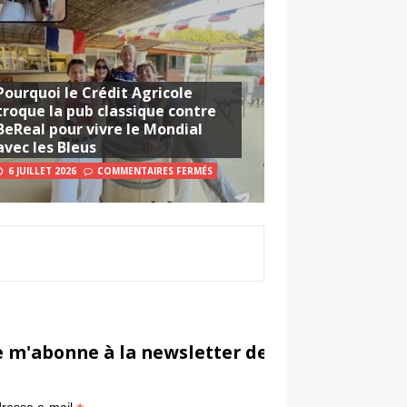
Pourquoi le Crédit Agricole
troque la pub classique contre
BeReal pour vivre le Mondial
avec les Bleus
6 JUILLET 2026
COMMENTAIRES FERMÉS
e m'abonne à la newsletter de Sportsmarketi
*
in
resse e-mail