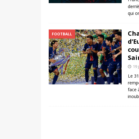
derri
qui o
Cha
FOOTBALL
d’E
cou
Sai
19 
Le 31
rempo
face 
inoub