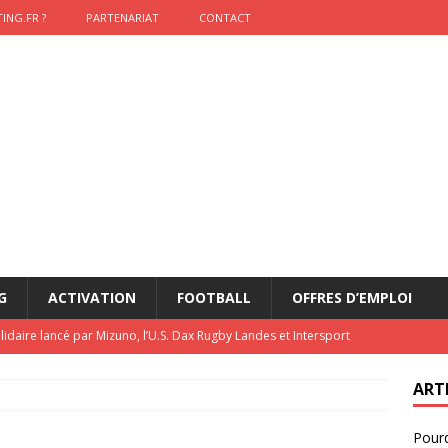
ING.FR ?
PARTENARIAT
CONTACT
G
ACTIVATION
FOOTBALL
OFFRES D’EMPLOI
lidaire lancé par Mizuno, l’U.S. Dax Rugby Landes et Intersport
urs-pompiers face aux incendies dans les Landes
RUGBY
ART
nning : vendre une sensation plutôt qu’un chrono
ACTIVATION
Pourq
t 2026 : pourquoi le sponsor officiel a perdu la finale
ETATS-