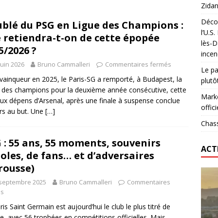
Zidan
Décou
blé du PSG en Ligue des Champions :
das : qui gagne vraiment
FOOTBALL
l’U.S
 retiendra-t-on de cette épopée
lès-D
onumental de Zinedine Zidane par adidas est de retour à
5/2026 ?
incen
juin 2026
Bruno Cammalleri
Commentaires fermés
Le pa
vainqueur en 2025, le Paris-SG a remporté, à Budapest, la
plutô
 des champions pour la deuxième année consécutive, cette
Marke
aux dépens d’Arsenal, après une finale à suspense conclue
offici
irs au but. Une
[…]
Chass
 : 55 ans, 55 moments, souvenirs
ACT
doles, de fans… et d’adversaires
rousse)
 septembre 2025
Bruno Cammalleri
Commentaires
és
ris Saint Germain est aujourd’hui le club le plus titré de
e, avec 56 trophées en compétitions officielles. Mais