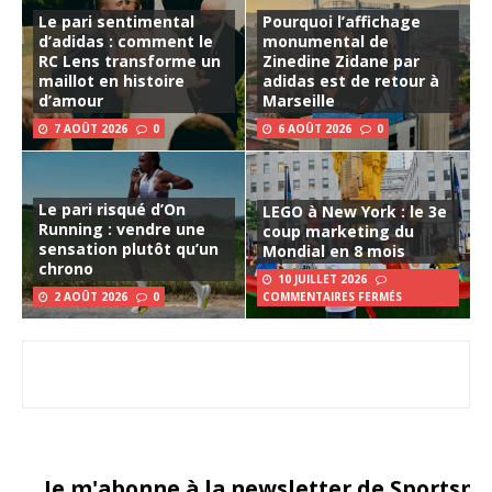
Le pari sentimental
Pourquoi l’affichage
d’adidas : comment le
monumental de
RC Lens transforme un
Zinedine Zidane par
maillot en histoire
adidas est de retour à
d’amour
Marseille
7 AOÛT 2026
0
6 AOÛT 2026
0
Le pari risqué d’On
LEGO à New York : le 3e
Running : vendre une
coup marketing du
sensation plutôt qu’un
Mondial en 8 mois
chrono
10 JUILLET 2026
2 AOÛT 2026
0
COMMENTAIRES FERMÉS
Je m'abonne à la newsletter de Sportsma