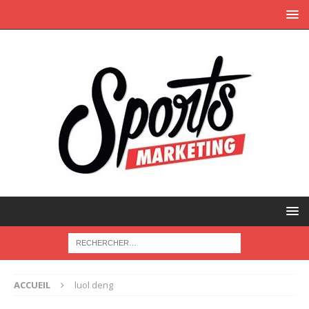
ACCUEIL
luol deng