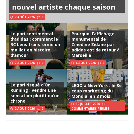
nouvel artiste chaque saison
7 AOÛT 2026
0
Le pari sentimental
Pourquoi l’affichage
d’adidas : comment le
monumental de
RC Lens transforme un
Zinedine Zidane par
maillot en histoire
adidas est de retour à
d’amour
Marseille
7 AOÛT 2026
0
6 AOÛT 2026
0
Le pari risqué d’On
LEGO à New York : le 3e
Running : vendre une
coup marketing du
sensation plutôt qu’un
Mondial en 8 mois
chrono
10 JUILLET 2026
2 AOÛT 2026
0
COMMENTAIRES FERMÉS