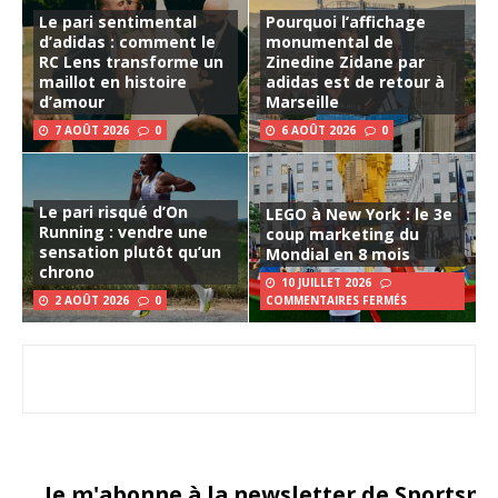
Le pari sentimental
Pourquoi l’affichage
d’adidas : comment le
monumental de
RC Lens transforme un
Zinedine Zidane par
maillot en histoire
adidas est de retour à
d’amour
Marseille
7 AOÛT 2026
0
6 AOÛT 2026
0
Le pari risqué d’On
LEGO à New York : le 3e
Running : vendre une
coup marketing du
sensation plutôt qu’un
Mondial en 8 mois
chrono
10 JUILLET 2026
2 AOÛT 2026
0
COMMENTAIRES FERMÉS
Je m'abonne à la newsletter de Sportsma