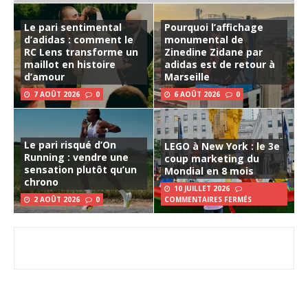
Le pari sentimental
Pourquoi l’affichage
d’adidas : comment le
monumental de
RC Lens transforme un
Zinedine Zidane par
maillot en histoire
adidas est de retour à
d’amour
Marseille
7 AOÛT 2026
0
6 AOÛT 2026
0
Le pari risqué d’On
LEGO à New York : le 3e
Running : vendre une
coup marketing du
sensation plutôt qu’un
Mondial en 8 mois
chrono
10 JUILLET 2026
2 AOÛT 2026
0
COMMENTAIRES FERMÉS