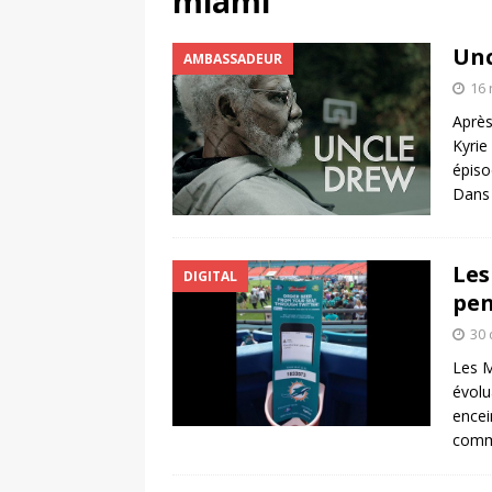
miami
[ 4 août 2026 ]
Découvrez le maillot so
Unc
AMBASSADEUR
Saint-Paul-lès-Dax au profit des sape
16
[ 2 août 2026 ]
Le pari risqué d’On Ru
Après
[ 7 août 2026 ]
Pourquoi le Red Star FC
Kyrie
épiso
ACTIVATION
Dans
Les
DIGITAL
pen
30
Les M
évolu
encei
comm