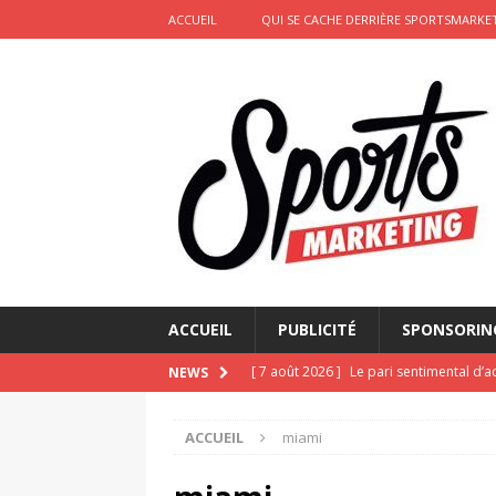
ACCUEIL
QUI SE CACHE DERRIÈRE SPORTSMARKET
ACCUEIL
PUBLICITÉ
SPONSORIN
[ 7 août 2026 ]
Le pari sentimental d’a
NEWS
d’amour
ACTIVATION
ACCUEIL
miami
[ 6 août 2026 ]
Pourquoi l’affichage m
Marseille
ACTIVATION