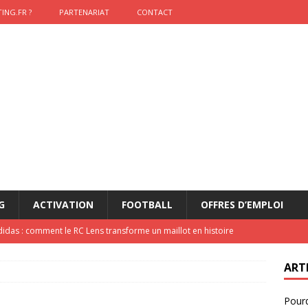
ING.FR ?
PARTENARIAT
CONTACT
G
ACTIVATION
FOOTBALL
OFFRES D’EMPLOI
didas : comment le RC Lens transforme un maillot en histoire
ART
onumental de Zinedine Zidane par adidas est de retour à
Pourq