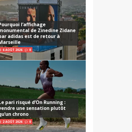
Pourquoi l’affichage
monumental de Zinedine Zidane
par adidas est de retour à
Marseille
6 AOÛT 2026
0
Le pari risqué d’On Running :
vendre une sensation plutôt
qu’un chrono
2 AOÛT 2026
0