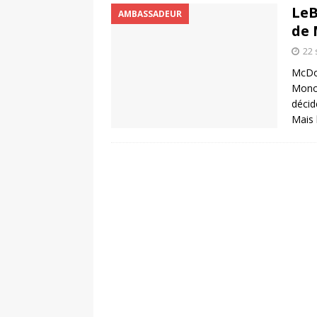
LeB
AMBASSADEUR
de 
22
McDon
Monop
décid
Mais 