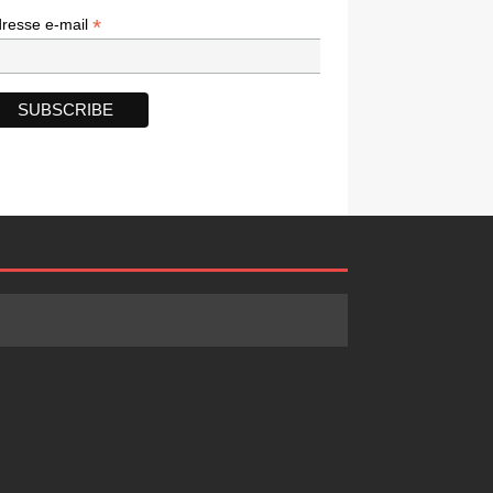
*
*
resse e-mail