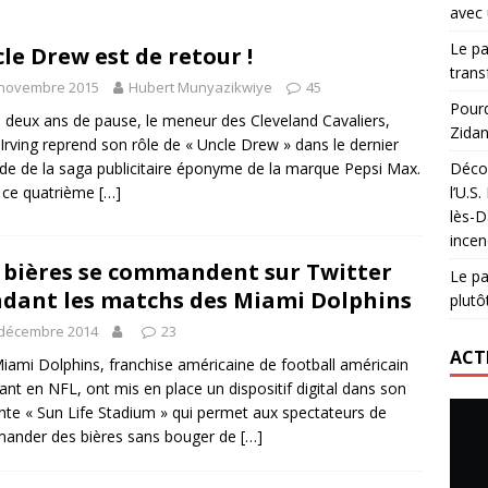
avec 
lidaire lancé par Mizuno, l’U.S. Dax Rugby Landes et Intersport
Le pa
le Drew est de retour !
urs-pompiers face aux incendies dans les Landes
RUGBY
trans
 novembre 2015
Hubert Munyazikwiye
45
nning : vendre une sensation plutôt qu’un chrono
ACTIVATION
Pourq
 deux ans de pause, le meneur des Cleveland Cavaliers,
Zidan
 réinvente son maillot avec un nouvel artiste chaque saison
 Irving reprend son rôle de « Uncle Drew » dans le dernier
de de la saga publicitaire éponyme de la marque Pepsi Max.
Décou
 ce quatrième
[…]
l’U.S
lès-D
incen
 bières se commandent sur Twitter
Le pa
dant les matchs des Miami Dolphins
plutô
 décembre 2014
23
ACT
iami Dolphins, franchise américaine de football américain
ant en NFL, ont mis en place un dispositif digital dans son
nte « Sun Life Stadium » qui permet aux spectateurs de
ander des bières sans bouger de
[…]