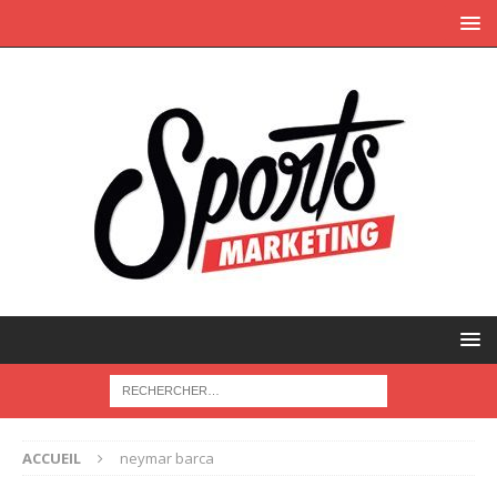
ACCUEIL
neymar barca