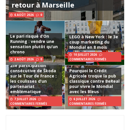
retour à Marseille
6 AOÛT 2026
0
Le pari risqué d’On
LEGO à New York : le 3e
Running : vendre une
coup marketing du
sensation plutôt qu’un
Mondial en 8 mois
chrono
10 JUILLET 2026
2 AOÛT 2026
0
COMMENTAIRES FERMÉS
23e participation
consécutive de Škoda
Pourquoi le Crédit
sur le Tour de France :
Agricole troque la pub
les coulisses d’un
classique contre BeReal
partenariat
pour vivre le Mondial
emblématique
avec les Bleus
7 JUILLET 2026
6 JUILLET 2026
COMMENTAIRES FERMÉS
COMMENTAIRES FERMÉS