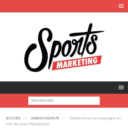
ACCUEIL
AMBASSADEUR
Gillette lance sa campagne en
vue des Jeux Olympiques