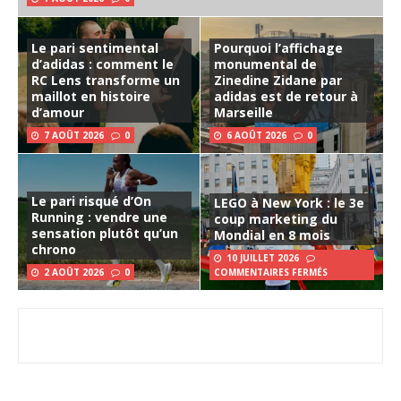
Le pari sentimental
Pourquoi l’affichage
d’adidas : comment le
monumental de
RC Lens transforme un
Zinedine Zidane par
maillot en histoire
adidas est de retour à
d’amour
Marseille
7 AOÛT 2026
0
6 AOÛT 2026
0
Le pari risqué d’On
LEGO à New York : le 3e
Running : vendre une
coup marketing du
sensation plutôt qu’un
Mondial en 8 mois
chrono
10 JUILLET 2026
2 AOÛT 2026
0
COMMENTAIRES FERMÉS