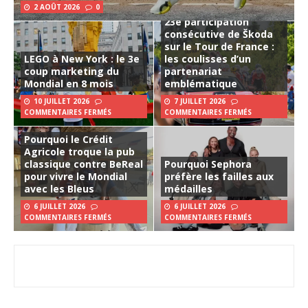
2 AOÛT 2026
0
23e participation
consécutive de Škoda
sur le Tour de France :
LEGO à New York : le 3e
les coulisses d’un
coup marketing du
partenariat
Mondial en 8 mois
emblématique
10 JUILLET 2026
7 JUILLET 2026
COMMENTAIRES FERMÉS
COMMENTAIRES FERMÉS
Pourquoi le Crédit
Agricole troque la pub
classique contre BeReal
Pourquoi Sephora
pour vivre le Mondial
préfère les failles aux
avec les Bleus
médailles
6 JUILLET 2026
6 JUILLET 2026
COMMENTAIRES FERMÉS
COMMENTAIRES FERMÉS