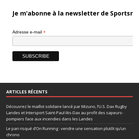
Je m'abonne à la newsletter de Sportsma
*
Adresse e-mail
ARTICLES RÉCENTS
Découvrez le maillot solidaire lancé par Mizuno, l’U.S. Dax Rugby
Landes et Intersport Saint-Paul-lès-Dax au profit des sapeurs-
pompiers face aux incendies dans les Landes
Le pari risqué d’On Running : vendre une sensation plutôt qu’un
chrono