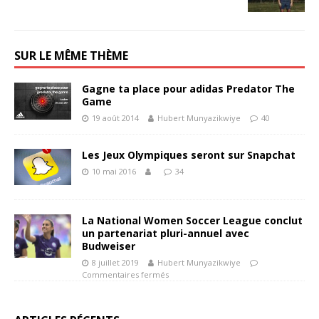
SUR LE MÊME THÈME
Gagne ta place pour adidas Predator The
Game
19 août 2014
Hubert Munyazikwiye
40
Les Jeux Olympiques seront sur Snapchat
10 mai 2016
34
La National Women Soccer League conclut
un partenariat pluri-annuel avec
Budweiser
8 juillet 2019
Hubert Munyazikwiye
Commentaires fermés