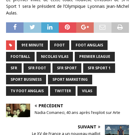
Sport 1 sera le président de l’Olympique Lyonnais Jean-Michel
Aulas.
91E MINUTE
FOOT
FOOT ANGLAIS
FOOTBALL
NICOLAS VILAS
PREMIER LEAGUE
SFR
SFR FOOT
SFR SPORT
SFR SPORT 1
SPORT BUSINESS
SPORT MARKETING
TV FOOT ANGLAIS
TWITTER
VILAS
PRÉCÉDENT
Nadia Comaneci, 40 ans après l’exploit sur Arte
SUIVANT
Le XV de France a un nouveau maillot