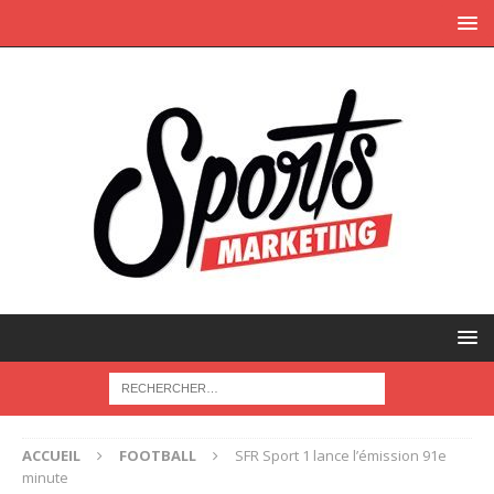
ACCUEIL
FOOTBALL
SFR Sport 1 lance l’émission 91e
minute