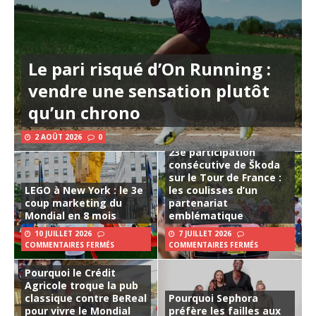
Le pari risqué d’On Running :
vendre une sensation plutôt
qu’un chrono
2 AOÛT 2026
0
23e participation
consécutive de Škoda
sur le Tour de France :
LEGO à New York : le 3e
les coulisses d’un
coup marketing du
partenariat
Mondial en 8 mois
emblématique
10 JUILLET 2026
7 JUILLET 2026
COMMENTAIRES FERMÉS
COMMENTAIRES FERMÉS
Pourquoi le Crédit
Agricole troque la pub
classique contre BeReal
Pourquoi Sephora
pour vivre le Mondial
préfère les failles aux