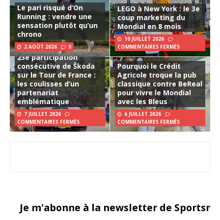
Le pari risqué d’On
LEGO à New York : le 3e
Running : vendre une
coup marketing du
sensation plutôt qu’un
Mondial en 8 mois
chrono
10 JUILLET 2026
2 AOÛT 2026
0
COMMENTAIRES FERMÉS
23e participation
consécutive de Škoda
Pourquoi le Crédit
sur le Tour de France :
Agricole troque la pub
les coulisses d’un
classique contre BeReal
partenariat
pour vivre le Mondial
emblématique
avec les Bleus
7 JUILLET 2026
6 JUILLET 2026
COMMENTAIRES FERMÉS
COMMENTAIRES FERMÉS
Je m'abonne à la newsletter de Sportsma