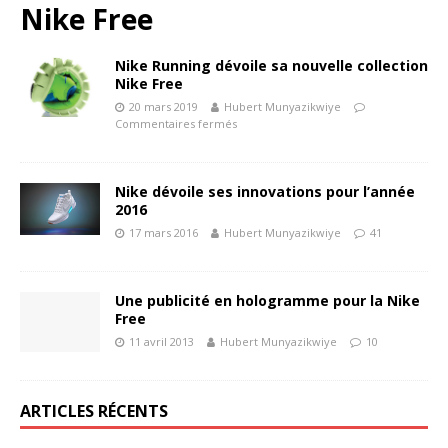
Nike Free
Nike Running dévoile sa nouvelle collection
Nike Free
20 mars 2019
Hubert Munyazikwiye
Commentaires fermés
Nike dévoile ses innovations pour l’année
2016
17 mars 2016
Hubert Munyazikwiye
41
Une publicité en hologramme pour la Nike
Free
11 avril 2013
Hubert Munyazikwiye
10
ARTICLES RÉCENTS