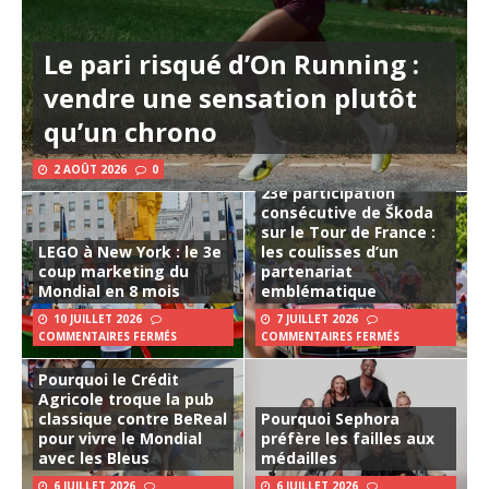
Le pari risqué d’On Running :
vendre une sensation plutôt
qu’un chrono
2 AOÛT 2026
0
23e participation
consécutive de Škoda
sur le Tour de France :
LEGO à New York : le 3e
les coulisses d’un
coup marketing du
partenariat
Mondial en 8 mois
emblématique
10 JUILLET 2026
7 JUILLET 2026
COMMENTAIRES FERMÉS
COMMENTAIRES FERMÉS
Pourquoi le Crédit
Agricole troque la pub
classique contre BeReal
Pourquoi Sephora
pour vivre le Mondial
préfère les failles aux
avec les Bleus
médailles
6 JUILLET 2026
6 JUILLET 2026