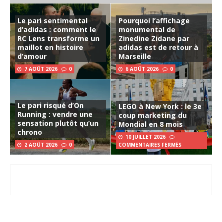
Le pari sentimental
Pourquoi l’affichage
d’adidas : comment le
monumental de
RC Lens transforme un
Zinedine Zidane par
maillot en histoire
adidas est de retour à
d’amour
Marseille
7 AOÛT 2026
0
6 AOÛT 2026
0
Le pari risqué d’On
LEGO à New York : le 3e
Running : vendre une
coup marketing du
sensation plutôt qu’un
Mondial en 8 mois
chrono
10 JUILLET 2026
2 AOÛT 2026
0
COMMENTAIRES FERMÉS