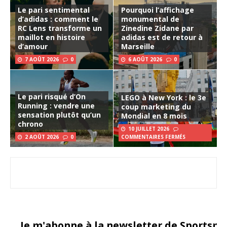
Le pari sentimental
Pourquoi l’affichage
d’adidas : comment le
monumental de
RC Lens transforme un
Zinedine Zidane par
maillot en histoire
adidas est de retour à
d’amour
Marseille
7 AOÛT 2026
0
6 AOÛT 2026
0
Le pari risqué d’On
LEGO à New York : le 3e
Running : vendre une
coup marketing du
sensation plutôt qu’un
Mondial en 8 mois
chrono
10 JUILLET 2026
2 AOÛT 2026
0
COMMENTAIRES FERMÉS
Je m'abonne à la newsletter de Sportsma