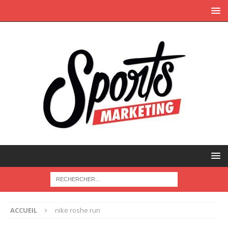
ACCUEIL
nike roshe run