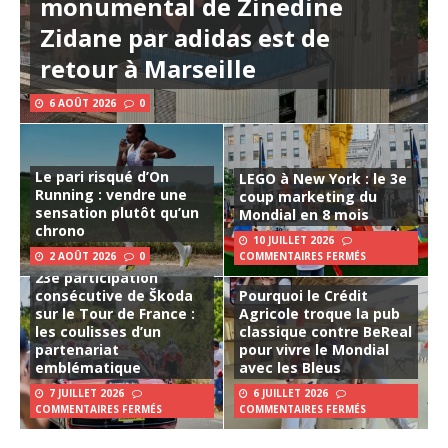
monumental de Zinedine
Zidane par adidas est de
retour à Marseille
6 AOÛT 2026
0
Le pari risqué d’On
LEGO à New York : le 3e
Running : vendre une
coup marketing du
sensation plutôt qu’un
Mondial en 8 mois
chrono
10 JUILLET 2026
2 AOÛT 2026
0
COMMENTAIRES FERMÉS
23e participation
consécutive de Škoda
Pourquoi le Crédit
sur le Tour de France :
Agricole troque la pub
les coulisses d’un
classique contre BeReal
partenariat
pour vivre le Mondial
emblématique
avec les Bleus
7 JUILLET 2026
6 JUILLET 2026
COMMENTAIRES FERMÉS
COMMENTAIRES FERMÉS