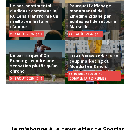
Le pari sentimental
Pourquoi l’affichage
d’adidas : comment le
monumental de
RC Lens transforme un
Zinedine Zidane par
maillot en histoire
adidas est de retour à
d’amour
Marseille
7 AOÛT 2026
0
6 AOÛT 2026
0
Le pari risqué d’On
LEGO à New York : le 3e
Running : vendre une
coup marketing du
sensation plutôt qu’un
Mondial en 8 mois
chrono
10 JUILLET 2026
2 AOÛT 2026
0
COMMENTAIRES FERMÉS
Je m'abonne à la newsletter de Sportsma