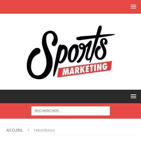
ACCUEIL
retombees