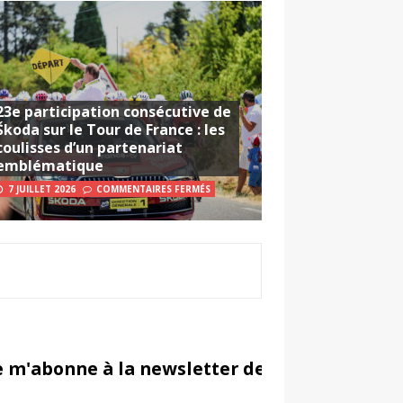
23e participation consécutive de
Škoda sur le Tour de France : les
coulisses d’un partenariat
emblématique
7 JUILLET 2026
COMMENTAIRES FERMÉS
e m'abonne à la newsletter de Sportsmarketi
in