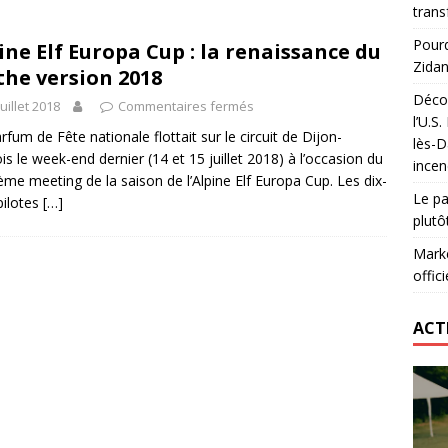
trans
nning : vendre une sensation plutôt qu’un chrono
ACTIVATION
Pourq
ine Elf Europa Cup : la renaissance du
t 2026 : pourquoi le sponsor officiel a perdu la finale
ETATS-
Zidan
he version 2018
Décou
juillet 2018
Commentaires fermés
l’U.S
didas : comment le RC Lens transforme un maillot en histoire
rfum de Fête nationale flottait sur le circuit de Dijon-
lès-D
is le week-end dernier (14 et 15 juillet 2018) à l’occasion du
incen
ième meeting de la saison de l’Alpine Elf Europa Cup. Les dix-
Le pa
pilotes
[…]
plutô
Marke
offici
ACT