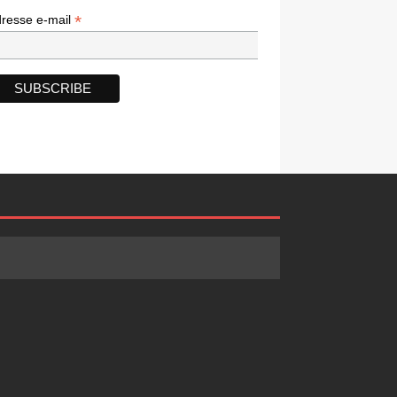
*
*
resse e-mail