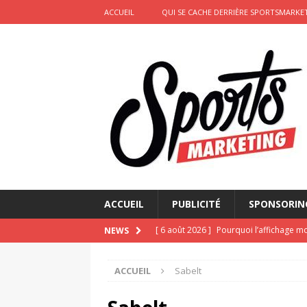
ACCUEIL
QUI SE CACHE DERRIÈRE SPORTSMARKET
ACCUEIL
PUBLICITÉ
SPONSORIN
[ 6 août 2026 ]
Pourquoi l’affichage m
NEWS
Marseille
ACTIVATION
ACCUEIL
Sabelt
[ 4 août 2026 ]
Découvrez le maillot so
Saint-Paul-lès-Dax au profit des sape