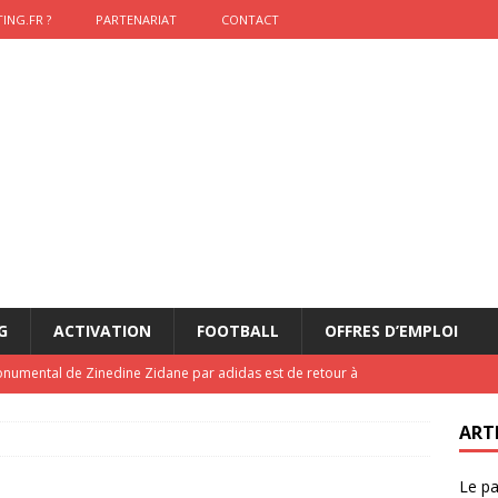
ING.FR ?
PARTENARIAT
CONTACT
G
ACTIVATION
FOOTBALL
OFFRES D’EMPLOI
onumental de Zinedine Zidane par adidas est de retour à
ART
lidaire lancé par Mizuno, l’U.S. Dax Rugby Landes et Intersport
Le pa
urs-pompiers face aux incendies dans les Landes
RUGBY