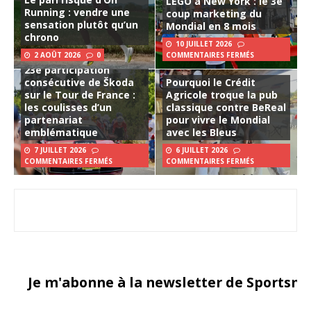
LEGO à New York : le 3e
Running : vendre une
coup marketing du
sensation plutôt qu’un
Mondial en 8 mois
chrono
10 JUILLET 2026
2 AOÛT 2026
0
COMMENTAIRES FERMÉS
23e participation
consécutive de Škoda
Pourquoi le Crédit
sur le Tour de France :
Agricole troque la pub
les coulisses d’un
classique contre BeReal
partenariat
pour vivre le Mondial
emblématique
avec les Bleus
7 JUILLET 2026
6 JUILLET 2026
COMMENTAIRES FERMÉS
COMMENTAIRES FERMÉS
Je m'abonne à la newsletter de Sportsma