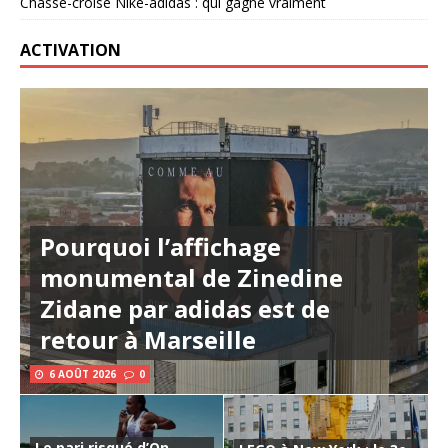
Chassé-croisé Nike-adidas : qui gagne vraiment
ACTIVATION
Pourquoi l’affichage
monumental de Zinedine
Zidane par adidas est de
retour à Marseille
6 AOÛT 2026
0
Le pari risqué d’On