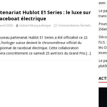
avec 
lidaire lancé par Mizuno, l’U.S. Dax Rugby Landes et Intersport
Le pa
tenariat Hublot E1 Series : le luxe sur
urs-pompiers face aux incendies dans les Landes
RUGBY
trans
raceboat électrique
nning : vendre une sensation plutôt qu’un chrono
ACTIVATION
Pourq
avril 2026
Hubert Munyazikwiye
Commentaires fermés
Zidan
 réinvente son maillot avec un nouvel artiste chaque saison
Décou
uveau partenariat Hublot E1 Series a été officialisé ce 22
l’U.S
. L’horloger suisse devient le chronométreur officiel du
lès-D
ionnat de raceboat électrique. Cette collaboration
incen
era concrètement ce samedi 25 avril lors du Grand Prix
[…]
Le pa
plutô
ACT