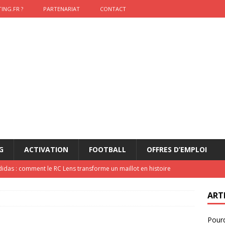
ING.FR ?
PARTENARIAT
CONTACT
G
ACTIVATION
FOOTBALL
OFFRES D’EMPLOI
didas : comment le RC Lens transforme un maillot en histoire
ART
onumental de Zinedine Zidane par adidas est de retour à
Pourq