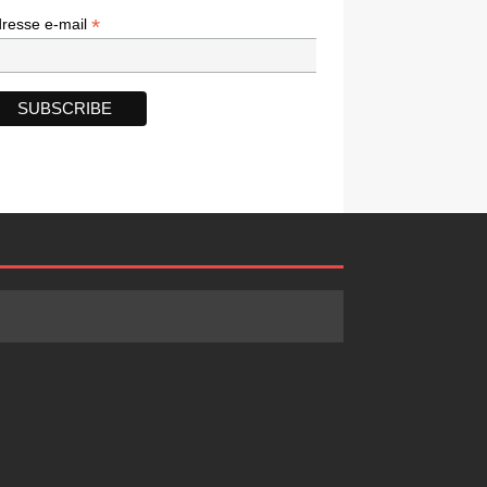
*
*
resse e-mail