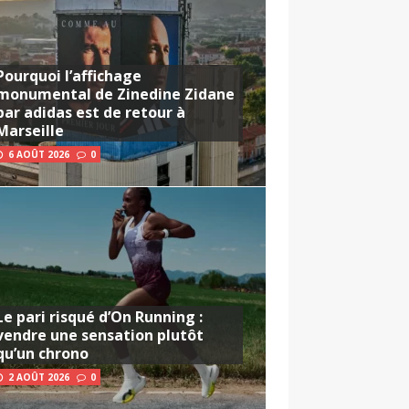
Pourquoi l’affichage
monumental de Zinedine Zidane
par adidas est de retour à
Marseille
6 AOÛT 2026
0
Le pari risqué d’On Running :
vendre une sensation plutôt
qu’un chrono
2 AOÛT 2026
0