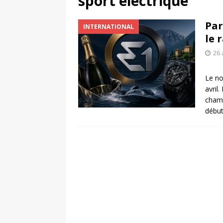
sport électrique
[ 4 août 2026 ]
Découvrez le maillot so
Par
INTERNATIONAL
Saint-Paul-lès-Dax au profit des sape
le 
[ 2 août 2026 ]
Le pari risqué d’On Ru
26 
[ 7 août 2026 ]
Pourquoi le Red Star FC
Le no
ACTIVATION
avril
champ
début