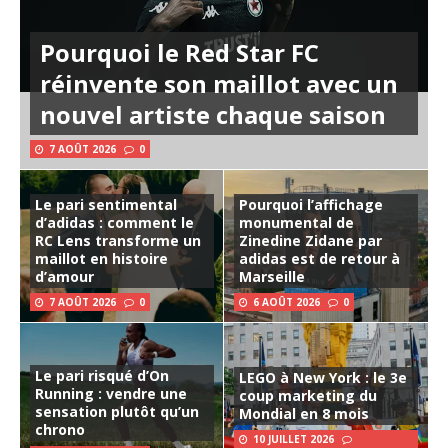
Pourquoi le Red Star FC
réinvente son maillot avec un
nouvel artiste chaque saison
7 AOÛT 2026
0
Le pari sentimental
Pourquoi l’affichage
d’adidas : comment le
monumental de
RC Lens transforme un
Zinedine Zidane par
maillot en histoire
adidas est de retour à
d’amour
Marseille
7 AOÛT 2026
0
6 AOÛT 2026
0
Le pari risqué d’On
LEGO à New York : le 3e
Running : vendre une
coup marketing du
sensation plutôt qu’un
Mondial en 8 mois
chrono
10 JUILLET 2026