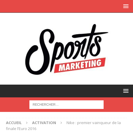
ACCUEIL
ACTIVATION
Nike : premier vainqueur de la
finale l’Euro 2016