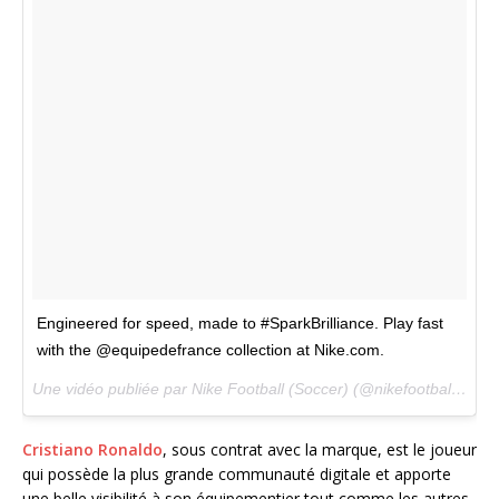
Engineered for speed, made to #SparkBrilliance. Play fast
with the @equipedefrance collection at Nike.com.
Une vidéo publiée par Nike Football (Soccer) (@nikefootball) le
8 
Cristiano Ronaldo
, sous contrat avec la marque, est le joueur
qui possède la plus grande communauté digitale et apporte
une belle visibilité à son équipementier tout comme les autres