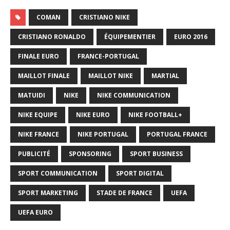
COMAN
CRISTIANO NIKE
CRISTIANO RONALDO
ÉQUIPEMENTIER
EURO 2016
FINALE EURO
FRANCE-PORTUGAL
MAILLOT FINALE
MAILLOT NIKE
MARTIAL
MATUIDI
NIKE
NIKE COMMUNICATION
NIKE EQUIPE
NIKE EURO
NIKE FOOTBALL+
NIKE FRANCE
NIKE PORTUGAL
PORTUGAL FRANCE
PUBLICITÉ
SPONSORING
SPORT BUSINESS
SPORT COMMUNICATION
SPORT DIGITAL
SPORT MARKETING
STADE DE FRANCE
UEFA
UEFA EURO