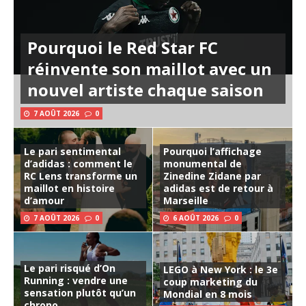
Pourquoi le Red Star FC
réinvente son maillot avec un
nouvel artiste chaque saison
7 AOÛT 2026
0
Le pari sentimental
Pourquoi l’affichage
d’adidas : comment le
monumental de
RC Lens transforme un
Zinedine Zidane par
maillot en histoire
adidas est de retour à
d’amour
Marseille
7 AOÛT 2026
0
6 AOÛT 2026
0
Le pari risqué d’On
LEGO à New York : le 3e
Running : vendre une
coup marketing du
sensation plutôt qu’un
Mondial en 8 mois
chrono