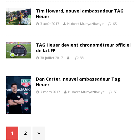
Tim Howard, nouvel ambassadeur TAG
Heuer
3 août 2017
Hubert Munyazikwiye
65
TAG Heuer devient chronométreur officiel
de la LFP
30 juillet 2017
38
Dan Carter, nouvel ambassadeur Tag
Heuer
7 mars 2017
Hubert Munyazikwiye
50
1
2
»