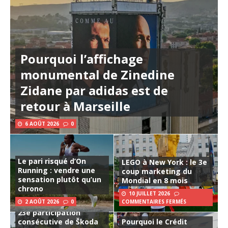
Pourquoi l’affichage
monumental de Zinedine
Zidane par adidas est de
retour à Marseille
6 AOÛT 2026
0
Le pari risqué d’On
LEGO à New York : le 3e
Running : vendre une
coup marketing du
sensation plutôt qu’un
Mondial en 8 mois
chrono
10 JUILLET 2026
2 AOÛT 2026
0
COMMENTAIRES FERMÉS
23e participation
consécutive de Škoda
Pourquoi le Crédit