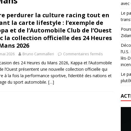
Mans
avec 
lidaire lancé par Mizuno, l’U.S. Dax Rugby Landes et Intersport
Le pa
re perdurer la culture racing tout en
urs-pompiers face aux incendies dans les Landes
RUGBY
trans
ant la carte lifestyle : l’exemple de
nning : vendre une sensation plutôt qu’un chrono
ACTIVATION
pa et de l’Automobile Club de l’Ouest
Pourq
Zidan
c la collection officielle des 24 Heures
 réinvente son maillot avec un nouvel artiste chaque saison
Mans 2026
Décou
l’U.S
mai 2026
Bruno Cammalleri
Commentaires fermés
lès-D
ccasion des 24 Heures du Mans 2026, Kappa et l’Automobile
incen
de l’Ouest présentent une nouvelle collection officielle qui
Le pa
re à la fois la performance sportive, l’identité des nations et
plutô
itage du sport automobile.
[…]
ACT