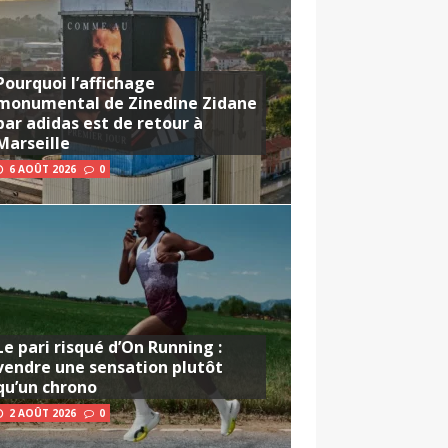
Pourquoi l’affichage
monumental de Zinedine Zidane
par adidas est de retour à
Marseille
6 AOÛT 2026
0
Le pari risqué d’On Running :
vendre une sensation plutôt
qu’un chrono
2 AOÛT 2026
0