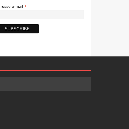
*
*
resse e-mail