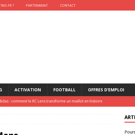
ING.FR ?
PARTENARIAT
CONTACT
G
ACTIVATION
FOOTBALL
OFFRES D’EMPLOI
didas : comment le RC Lens transforme un maillot en histoire
ART
onumental de Zinedine Zidane par adidas est de retour à
Pourq