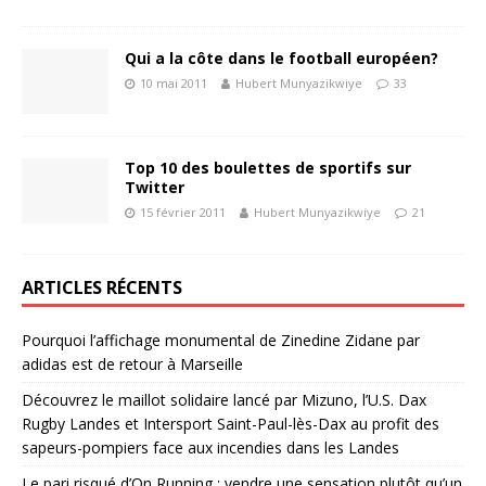
Qui a la côte dans le football européen?
10 mai 2011
Hubert Munyazikwiye
33
Top 10 des boulettes de sportifs sur
Twitter
15 février 2011
Hubert Munyazikwiye
21
ARTICLES RÉCENTS
Pourquoi l’affichage monumental de Zinedine Zidane par
adidas est de retour à Marseille
Découvrez le maillot solidaire lancé par Mizuno, l’U.S. Dax
Rugby Landes et Intersport Saint-Paul-lès-Dax au profit des
sapeurs-pompiers face aux incendies dans les Landes
Le pari risqué d’On Running : vendre une sensation plutôt qu’un