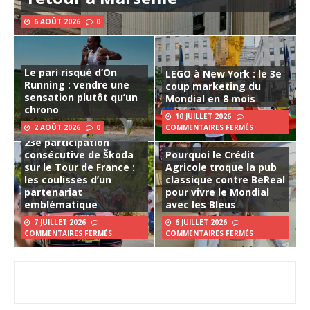
6 AOÛT 2026
0
Le pari risqué d’On
LEGO à New York : le 3e
Running : vendre une
coup marketing du
sensation plutôt qu’un
Mondial en 8 mois
chrono
10 JUILLET 2026
2 AOÛT 2026
0
COMMENTAIRES FERMÉS
23e participation
consécutive de Škoda
Pourquoi le Crédit
sur le Tour de France :
Agricole troque la pub
les coulisses d’un
classique contre BeReal
partenariat
pour vivre le Mondial
emblématique
avec les Bleus
7 JUILLET 2026
6 JUILLET 2026
COMMENTAIRES FERMÉS
COMMENTAIRES FERMÉS