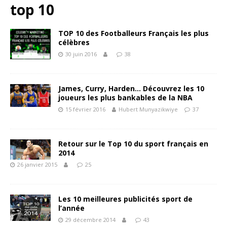
top 10
TOP 10 des Footballeurs Français les plus
célèbres
30 juin 2016
38
James, Curry, Harden… Découvrez les 10
joueurs les plus bankables de la NBA
15 février 2016
Hubert Munyazikwiye
37
Retour sur le Top 10 du sport français en
2014
26 janvier 2015
25
Les 10 meilleures publicités sport de
l’année
29 décembre 2014
43