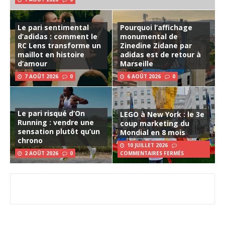
Le pari sentimental
Pourquoi l’affichage
d’adidas : comment le
monumental de
RC Lens transforme un
Zinedine Zidane par
maillot en histoire
adidas est de retour à
d’amour
Marseille
7 AOÛT 2026
0
6 AOÛT 2026
0
Le pari risqué d’On
LEGO à New York : le 3e
Running : vendre une
coup marketing du
sensation plutôt qu’un
Mondial en 8 mois
chrono
10 JUILLET 2026
2 AOÛT 2026
0
COMMENTAIRES FERMÉS