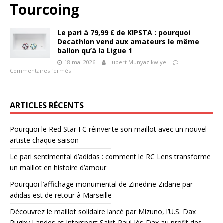
Tourcoing
Le pari à 79,99 € de KIPSTA : pourquoi
Decathlon vend aux amateurs le même
ballon qu’à la Ligue 1
18 mai 2026
Hubert Munyazikwiye
Commentaires fermés
ARTICLES RÉCENTS
Pourquoi le Red Star FC réinvente son maillot avec un nouvel
artiste chaque saison
Le pari sentimental d’adidas : comment le RC Lens transforme
un maillot en histoire d’amour
Pourquoi l’affichage monumental de Zinedine Zidane par
adidas est de retour à Marseille
Découvrez le maillot solidaire lancé par Mizuno, l’U.S. Dax
Rugby Landes et Intersport Saint-Paul-lès-Dax au profit des