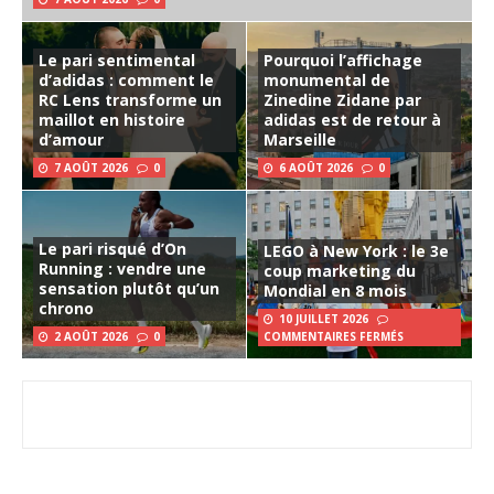
Le pari sentimental
Pourquoi l’affichage
d’adidas : comment le
monumental de
RC Lens transforme un
Zinedine Zidane par
maillot en histoire
adidas est de retour à
d’amour
Marseille
7 AOÛT 2026
0
6 AOÛT 2026
0
Le pari risqué d’On
LEGO à New York : le 3e
Running : vendre une
coup marketing du
sensation plutôt qu’un
Mondial en 8 mois
chrono
10 JUILLET 2026
2 AOÛT 2026
0
COMMENTAIRES FERMÉS