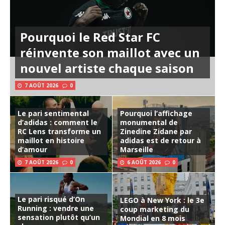
Pourquoi le Red Star FC
réinvente son maillot avec un
nouvel artiste chaque saison
7 AOÛT 2026
0
Le pari sentimental
Pourquoi l’affichage
d’adidas : comment le
monumental de
RC Lens transforme un
Zinedine Zidane par
maillot en histoire
adidas est de retour à
d’amour
Marseille
7 AOÛT 2026
0
6 AOÛT 2026
0
Le pari risqué d’On
LEGO à New York : le 3e
Running : vendre une
coup marketing du
sensation plutôt qu’un
Mondial en 8 mois