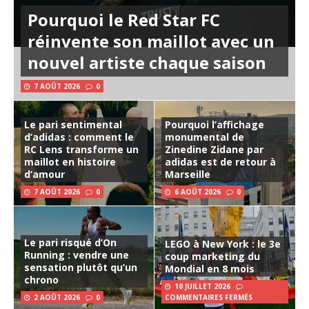
Pourquoi le Red Star FC
réinvente son maillot avec un
nouvel artiste chaque saison
7 AOÛT 2026
0
Le pari sentimental
Pourquoi l’affichage
d’adidas : comment le
monumental de
RC Lens transforme un
Zinedine Zidane par
maillot en histoire
adidas est de retour à
d’amour
Marseille
7 AOÛT 2026
0
6 AOÛT 2026
0
Le pari risqué d’On
LEGO à New York : le 3e
Running : vendre une
coup marketing du
sensation plutôt qu’un
Mondial en 8 mois
chrono
10 JUILLET 2026
2 AOÛT 2026
0
COMMENTAIRES FERMÉS