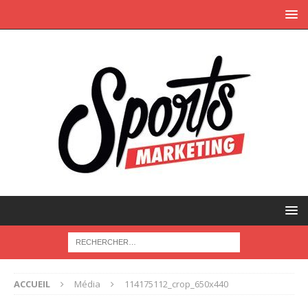
ACCUEIL
Média
114175112_crop_650x440