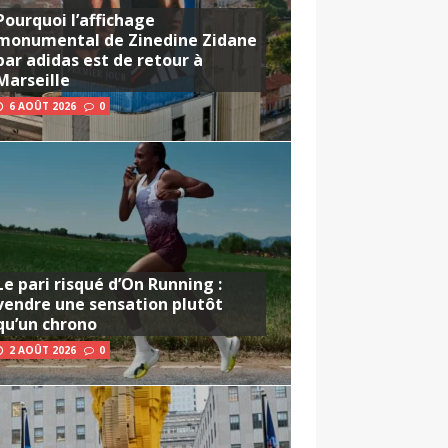
Pourquoi l’affichage
monumental de Zinedine Zidane
par adidas est de retour à
Marseille
6 AOÛT 2026
0
Le pari risqué d’On Running :
vendre une sensation plutôt
qu’un chrono
2 AOÛT 2026
0