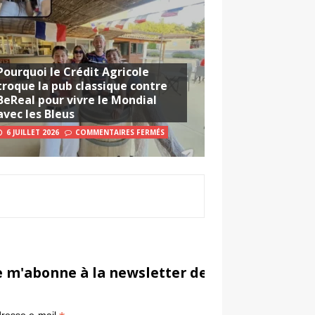
Pourquoi le Crédit Agricole
troque la pub classique contre
BeReal pour vivre le Mondial
avec les Bleus
6 JUILLET 2026
COMMENTAIRES FERMÉS
e m'abonne à la newsletter de Sportsmarketi
*
in
resse e-mail