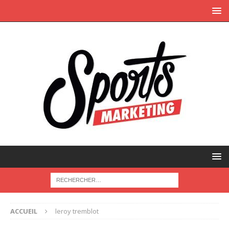
ACCUEIL
leroy tremblot