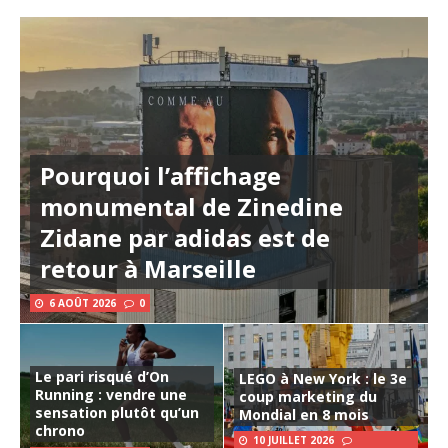
Pourquoi l’affichage
monumental de Zinedine
Zidane par adidas est de
retour à Marseille
6 AOÛT 2026
0
Le pari risqué d’On
LEGO à New York : le 3e
Running : vendre une
coup marketing du
sensation plutôt qu’un
Mondial en 8 mois
chrono
10 JUILLET 2026