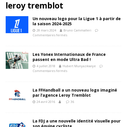
leroy tremblot
Un nouveau logo pour la Ligue 1 à partir de
la saison 2024-2025
28 mars 2024
Bruno Cammalleri
Commentaires fermés
Les Yonex Internationaux de France
passent en mode Ultra Bad !
4 juillet 2018
Hubert Munyazikwiye
Commentaires fermés
La FFHandball a un nouveau logo imaginé
par l’agence Leroy Tremblot
24 avril 2016
36
La FDJ a une nouvelle identité visuelle pour
son équipe cycliste