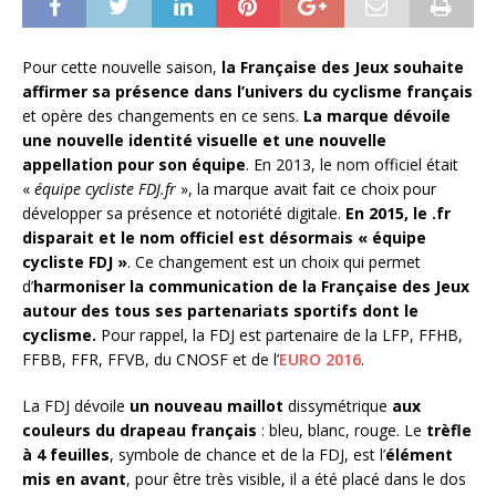
Pour cette nouvelle saison,
la Française des Jeux souhaite
affirmer sa présence dans l’univers du cyclisme français
et opère des changements en ce sens.
La marque dévoile
une nouvelle identité visuelle et une nouvelle
appellation pour son équipe
. En 2013, le nom officiel était
«
équipe cycliste FDJ.fr
», la marque avait fait ce choix pour
développer sa présence et notoriété digitale.
En 2015, le .fr
disparait et le nom officiel est désormais « équipe
cycliste FDJ »
. Ce changement est un choix qui permet
d’
harmoniser la communication de la Française des Jeux
autour des tous ses partenariats sportifs dont le
cyclisme.
Pour rappel, la FDJ est partenaire de la LFP, FFHB,
FFBB, FFR, FFVB, du CNOSF et de l’
EURO 2016
.
La FDJ dévoile
un nouveau maillot
dissymétrique
aux
couleurs du drapeau français
: bleu, blanc, rouge. Le
trèfle
à 4 feuilles
, symbole de chance et de la FDJ, est l’
élément
mis en avant
, pour être très visible, il a été placé dans le dos