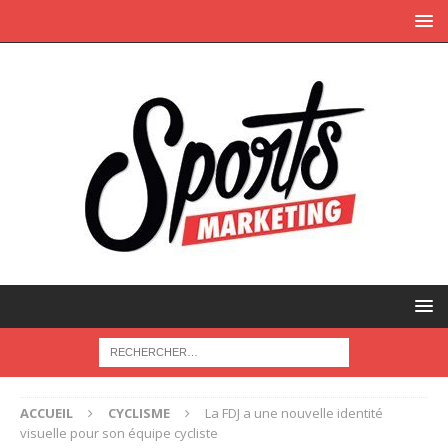
ACCUEIL
CYCLISME
La FDJ a une nouvelle identité
visuelle pour son équipe cycliste