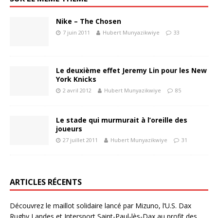
Nike – The Chosen
7 juin 2011
Hubert Munyazikwiye
33
Le deuxième effet Jeremy Lin pour les New
York Knicks
2 avril 2012
Hubert Munyazikwiye
85
Le stade qui murmurait à l’oreille des
joueurs
27 juillet 2011
Hubert Munyazikwiye
31
ARTICLES RÉCENTS
Découvrez le maillot solidaire lancé par Mizuno, l’U.S. Dax
Rugby Landes et Intersport Saint-Paul-lès-Dax au profit des