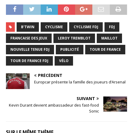
B'TWIN
CYCLISME
CYCLISME FDJ
FDJ
FRANCAISE DES JEUX
LEROY TREMBLOT
MAILLOT
NOUVELLE TENUE FDJ
PUBLICITÉ
TOUR DE FRANCE
TOUR DE FRANCE FDJ
VÉLO
PRÉCÉDENT
Europcar présente la famille des joueurs d’Arsenal
SUIVANT
Kevin Durant devient ambassadeur des fast-food
Sonic
SUR LE MÊME THÈME