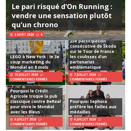
Le pari risqué d’On Running :
vendre une sensation plutôt
qu’un chrono
2 AOÛT 2026
0
23e participation
consécutive de Škoda
sur le Tour de France :
LEGO à New York : le 3e
les coulisses d’un
coup marketing du
partenariat
Mondial en 8 mois
emblématique
10 JUILLET 2026
7 JUILLET 2026
COMMENTAIRES FERMÉS
COMMENTAIRES FERMÉS
Pourquoi le Crédit
Agricole troque la pub
classique contre BeReal
Pourquoi Sephora
pour vivre le Mondial
préfère les failles aux
avec les Bleus
médailles
6 JUILLET 2026
6 JUILLET 2026
COMMENTAIRES FERMÉS
COMMENTAIRES FERMÉS