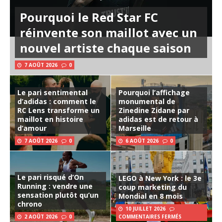
Pourquoi le Red Star FC
réinvente son maillot avec un
nouvel artiste chaque saison
7 AOÛT 2026
0
Le pari sentimental
Pourquoi l’affichage
d’adidas : comment le
monumental de
RC Lens transforme un
Zinedine Zidane par
maillot en histoire
adidas est de retour à
d’amour
Marseille
7 AOÛT 2026
0
6 AOÛT 2026
0
Le pari risqué d’On
LEGO à New York : le 3e
Running : vendre une
coup marketing du
sensation plutôt qu’un
Mondial en 8 mois
chrono
10 JUILLET 2026
2 AOÛT 2026
0
COMMENTAIRES FERMÉS