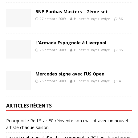
BNP Paribas Masters – 2ème set
27 octobre 2009
Hubert Munyazikwiye
36
L’Armada Espagnole à Liverpool
26 octobre 2009
Hubert Munyazikwiye
35
Mercedes signe avec l’US Open
26 octobre 2009
Hubert Munyazikwiye
48
ARTICLES RÉCENTS
Pourquoi le Red Star FC réinvente son maillot avec un nouvel
artiste chaque saison
Le pari sentimental d’adidas : comment le RC Lens transforme