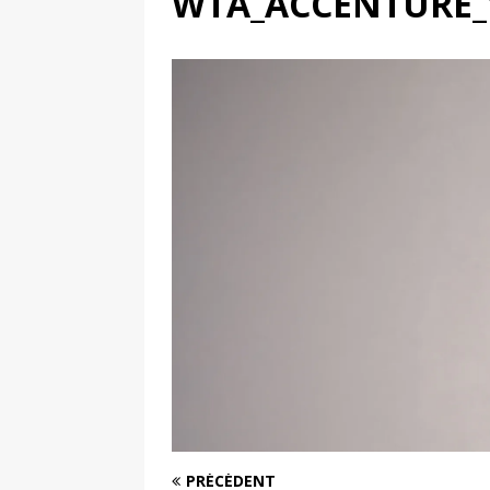
WTA_ACCENTURE_
[ 4 août 2026 ]
Découvrez le maillot so
Saint-Paul-lès-Dax au profit des sape
[ 2 août 2026 ]
Le pari risqué d’On Ru
[ 7 août 2026 ]
Pourquoi le Red Star FC
ACTIVATION
PRÉCÉDENT