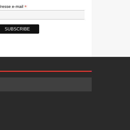
*
*
resse e-mail