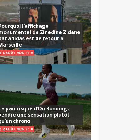
Pourquoi l’affichage
monumental de Zinedine Zidane
par adidas est de retour à
Marseille
6 AOÛT 2026
0
Le pari risqué d’On Running :
vendre une sensation plutôt
qu’un chrono
2 AOÛT 2026
0