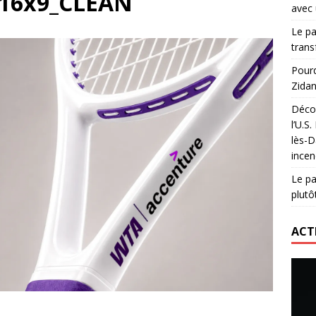
16x9_CLEAN
avec 
lidaire lancé par Mizuno, l’U.S. Dax Rugby Landes et Intersport
Le pa
urs-pompiers face aux incendies dans les Landes
RUGBY
trans
nning : vendre une sensation plutôt qu’un chrono
ACTIVATION
Pourq
Zidan
 réinvente son maillot avec un nouvel artiste chaque saison
Décou
l’U.S
lès-D
incen
Le pa
plutô
ACT