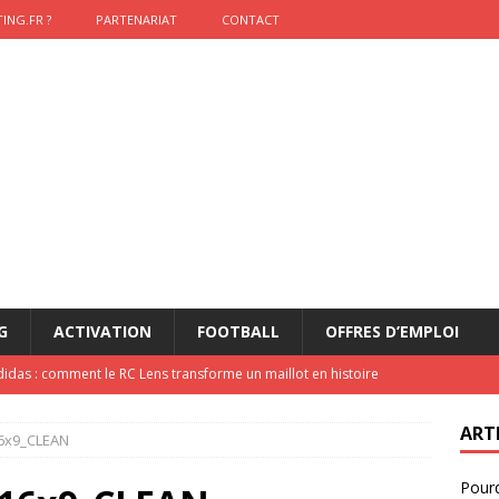
ING.FR ?
PARTENARIAT
CONTACT
G
ACTIVATION
FOOTBALL
OFFRES D’EMPLOI
didas : comment le RC Lens transforme un maillot en histoire
ART
6x9_CLEAN
onumental de Zinedine Zidane par adidas est de retour à
Pourq