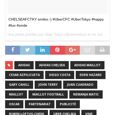
CHELSEAFCTKY smiles:-) #UberCFC #UberTokyo #happy
#fun #smile
Une photo publiée par Uber Tokyo (@ubertokyo) le
16 Juil. 2015 à 22h00 PDT
ADIDAS
ADIDAS CHELSEA
ADIDAS MAILLOT
CESAR AZPILICUETA
DIEGO COSTA
EDEN HAZARD
GARY CAHILL
JOHN TERRY
JUAN CUADRADO
MAILLOT
MAILLOT FOOTBALL
NEMANJA MATIC
OSCAR
PARTENARIAT
PUBLICITÉ
RUBEN LOFTUS-CHEEK
UBER CHELSEA
VINE