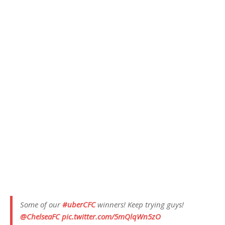
Some of our
#uberCFC
winners! Keep trying guys!
@ChelseaFC
pic.twitter.com/5mQlqWn5zO