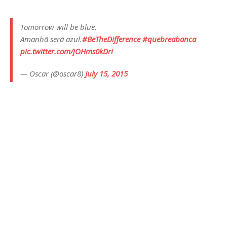
Tomorrow will be blue.
Amanhã será azul.
#BeTheDifference
#quebreabanca
pic.twitter.com/jOHms0kDri
— Oscar (@oscar8)
July 15, 2015