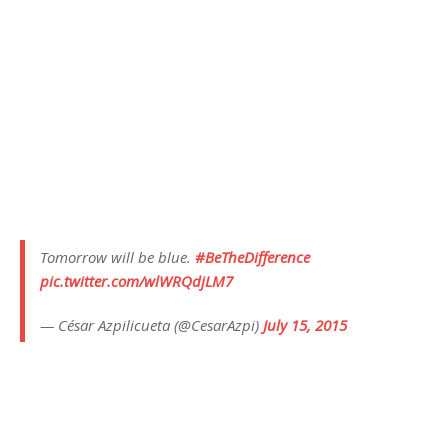
Tomorrow will be blue.
#BeTheDifference
pic.twitter.com/wlWRQdjLM7
— César Azpilicueta (@CesarAzpi)
July 15, 2015