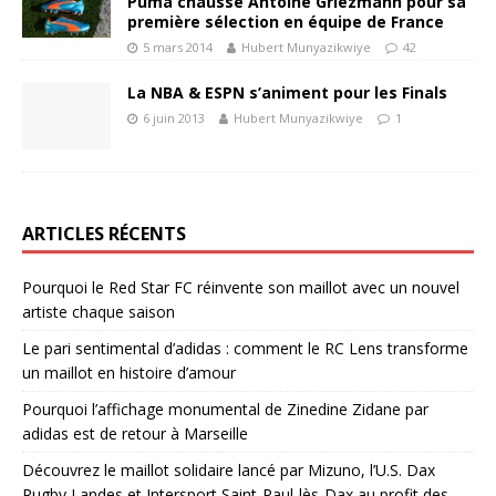
Puma chausse Antoine Griezmann pour sa
première sélection en équipe de France
5 mars 2014
Hubert Munyazikwiye
42
La NBA & ESPN s’animent pour les Finals
6 juin 2013
Hubert Munyazikwiye
1
ARTICLES RÉCENTS
Pourquoi le Red Star FC réinvente son maillot avec un nouvel
artiste chaque saison
Le pari sentimental d’adidas : comment le RC Lens transforme
un maillot en histoire d’amour
Pourquoi l’affichage monumental de Zinedine Zidane par
adidas est de retour à Marseille
Découvrez le maillot solidaire lancé par Mizuno, l’U.S. Dax
Rugby Landes et Intersport Saint-Paul-lès-Dax au profit des