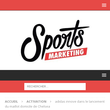
ACCUEIL
ACTIVATION
adidas innove dans le lancement
du maillot domicile de Chelsea