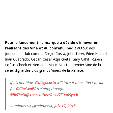
Pour le lancement, la marque a décidé d’innover en
réalisant des Vine et du contenu inédit
autour des
joueurs du club comme Diego Costa, John Terry, Eden Hazard,
Juan Cuadrado, Oscar, Cesar Azpilicueta, Gary Cahill, Ruben
Loftus-Cheek et Nemanja Matic. Voici le premier Vine de la
série, digne des plus grands Viners de la planète.
If it’s not blue,
@diegocosta
will turn it blue. Can’t be late
for
@ChelseaFC
training though!
#BeTheDifference
https://t.co/7Z0q0Syu3i
— adidas UK (@adidasUK)
July 17, 2015