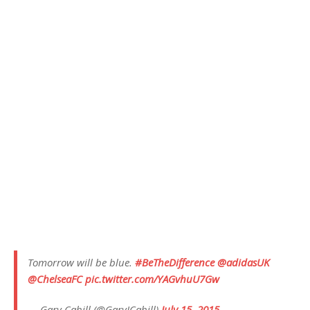
Tomorrow will be blue.
#BeTheDifference
@adidasUK
@ChelseaFC
pic.twitter.com/YAGvhuU7Gw
— Gary Cahill (@GaryJCahill)
July 15, 2015