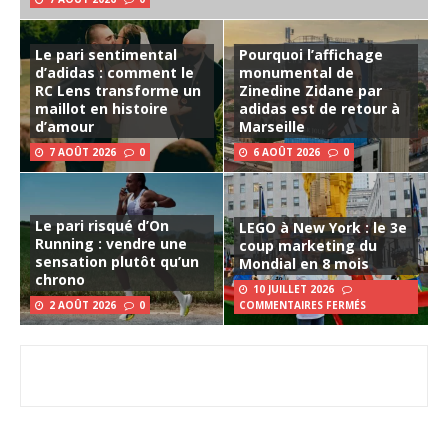
Le pari sentimental
Pourquoi l’affichage
d’adidas : comment le
monumental de
RC Lens transforme un
Zinedine Zidane par
maillot en histoire
adidas est de retour à
d’amour
Marseille
7 AOÛT 2026
0
6 AOÛT 2026
0
Le pari risqué d’On
LEGO à New York : le 3e
Running : vendre une
coup marketing du
sensation plutôt qu’un
Mondial en 8 mois
chrono
10 JUILLET 2026
2 AOÛT 2026
0
COMMENTAIRES FERMÉS