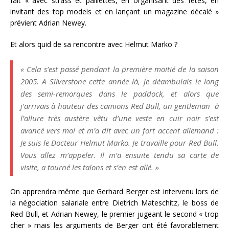
fait « avec strass et paillettes, en organisant des fêtes, en
invitant des top models et en lançant un magazine décalé »
prévient Adrian Newey.
Et alors quid de sa rencontre avec Helmut Marko ?
« Cela s’est passé pendant la première moitié de la saison
2005. A Silverstone cette année là, je déambulais le long
des semi-remorques dans le paddock, et alors que
j’arrivais à hauteur des camions Red Bull, un gentleman à
l’allure très austère vêtu d’une veste en cuir noir s’est
avancé vers moi et m’a dit avec un fort accent allemand :
Je suis le Docteur Helmut Marko. Je travaille pour Red Bull.
Vous allez m’appeler. Il m’a ensuite tendu sa carte de
visite, a tourné les talons et s’en est allé. »
On apprendra même que Gerhard Berger est intervenu lors de
la négociation salariale entre Dietrich Mateschitz, le boss de
Red Bull, et Adrian Newey, le premier jugeant le second « trop
cher » mais les arguments de Berger ont été favorablement