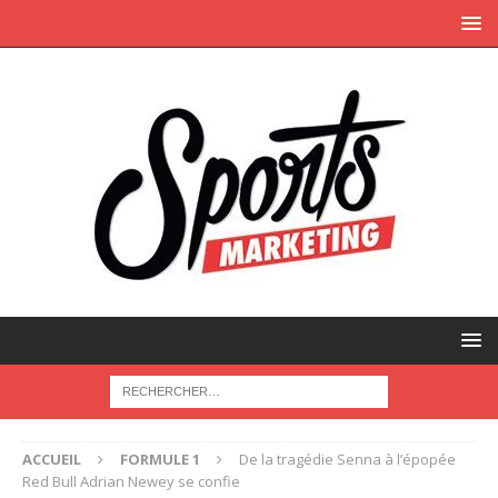
ACCUEIL
FORMULE 1
De la tragédie Senna à l’épopée
Red Bull Adrian Newey se confie