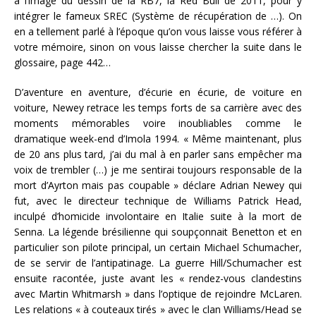
à l’image du dessin de la RB7, la Red Bull de 2011, pour y
intégrer le fameux SREC (Système de récupération de …). On
en a tellement parlé à l’époque qu’on vous laisse vous référer à
votre mémoire, sinon on vous laisse chercher la suite dans le
glossaire, page 442…
D’aventure en aventure, d’écurie en écurie, de voiture en
voiture, Newey retrace les temps forts de sa carrière avec des
moments mémorables voire inoubliables comme le
dramatique week-end d’Imola 1994. « Même maintenant, plus
de 20 ans plus tard, j’ai du mal à en parler sans empêcher ma
voix de trembler (…) je me sentirai toujours responsable de la
mort d’Ayrton mais pas coupable » déclare Adrian Newey qui
fut, avec le directeur technique de Williams Patrick Head,
inculpé d’homicide involontaire en Italie suite à la mort de
Senna. La légende brésilienne qui soupçonnait Benetton et en
particulier son pilote principal, un certain Michael Schumacher,
de se servir de l’antipatinage. La guerre Hill/Schumacher est
ensuite racontée, juste avant les « rendez-vous clandestins
avec Martin Whitmarsh » dans l’optique de rejoindre McLaren.
Les relations « à couteaux tirés » avec le clan Williams/Head se