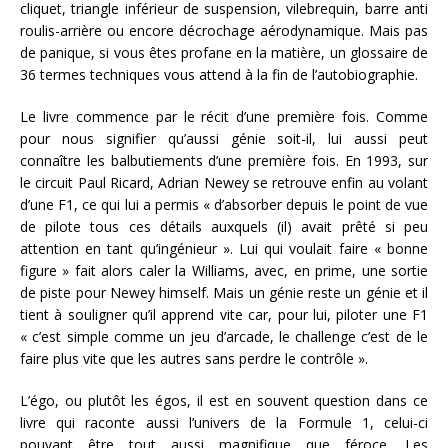
cliquet, triangle inférieur de suspension, vilebrequin, barre anti
roulis-arrière ou encore décrochage aérodynamique. Mais pas
de panique, si vous êtes profane en la matière, un glossaire de
36 termes techniques vous attend à la fin de l’autobiographie.
Le livre commence par le récit d’une première fois. Comme
pour nous signifier qu’aussi génie soit-il, lui aussi peut
connaître les balbutiements d’une première fois. En 1993, sur
le circuit Paul Ricard, Adrian Newey se retrouve enfin au volant
d’une F1, ce qui lui a permis « d’absorber depuis le point de vue
de pilote tous ces détails auxquels (il) avait prêté si peu
attention en tant qu’ingénieur ». Lui qui voulait faire « bonne
figure » fait alors caler la Williams, avec, en prime, une sortie
de piste pour Newey himself. Mais un génie reste un génie et il
tient à souligner qu’il apprend vite car, pour lui, piloter une F1
« c’est simple comme un jeu d’arcade, le challenge c’est de le
faire plus vite que les autres sans perdre le contrôle ».
L’égo, ou plutôt les égos, il est en souvent question dans ce
livre qui raconte aussi l’univers de la Formule 1, celui-ci
pouvant être tout aussi magnifique que féroce. Les