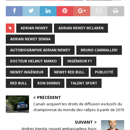
ADRIAN NEWEY
ADRIAN NEWEY MCLAREN
ADRIAN NEWEY SENNA
AUTOBIOGRAPHIE ADRIAN NEWEY
BRUNO CAMMALLERI
DOCTEUR HELMUT MARKO
INGÉNIEUR F1
NEWEY INGÉNIEUR
NEWEY RED BULL
PUBLICITÉ
RED BULL
RON DENNIS
TALENT SPORT
PRÉCÉDENT
Canal+ acquiert les droits de diffusion exclusifs du
championnat du monde des rallyes à partir de 2019
SUIVANT
Andres Iniesta, nouvel ambassadeur Asics