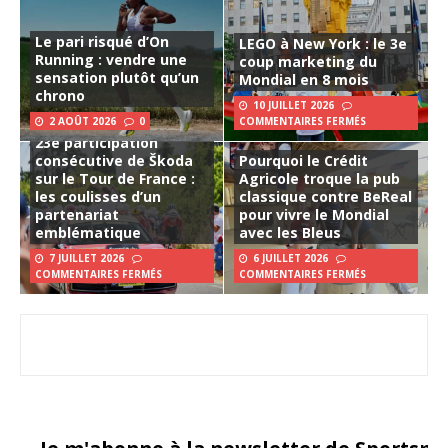
Le pari risqué d’On
LEGO à New York : le 3e
Running : vendre une
coup marketing du
sensation plutôt qu’un
Mondial en 8 mois
chrono
10 JUILLET 2026
2 AOÛT 2026
0
COMMENTAIRES FERMÉS
23e participation
consécutive de Škoda
Pourquoi le Crédit
sur le Tour de France :
Agricole troque la pub
les coulisses d’un
classique contre BeReal
partenariat
pour vivre le Mondial
emblématique
avec les Bleus
7 JUILLET 2026
6 JUILLET 2026
COMMENTAIRES FERMÉS
COMMENTAIRES FERMÉS