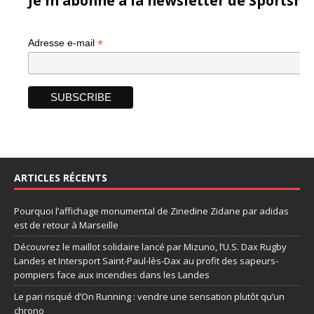
Je m'abonne à la newsletter de Sportsma
*
Adresse e-mail
ARTICLES RÉCENTS
Pourquoi l’affichage monumental de Zinedine Zidane par adidas
est de retour à Marseille
Découvrez le maillot solidaire lancé par Mizuno, l’U.S. Dax Rugby
Landes et Intersport Saint-Paul-lès-Dax au profit des sapeurs-
pompiers face aux incendies dans les Landes
Le pari risqué d’On Running : vendre une sensation plutôt qu’un
chrono