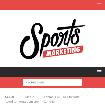
ACCUEIL
Média
Brahma_FWC_Ta-Liberado-
Acreditar_ronaldomister1-1024×683