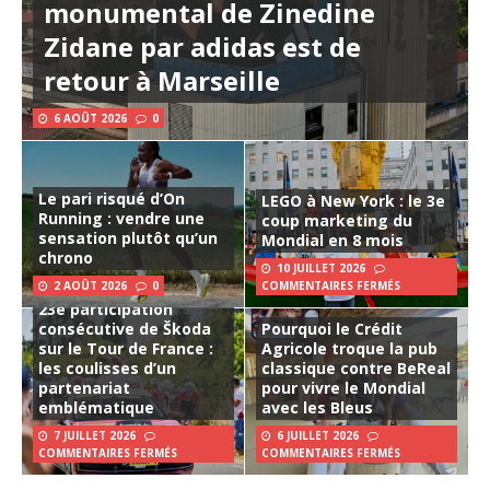
monumental de Zinedine
Zidane par adidas est de
retour à Marseille
6 AOÛT 2026
0
Le pari risqué d’On
LEGO à New York : le 3e
Running : vendre une
coup marketing du
sensation plutôt qu’un
Mondial en 8 mois
chrono
10 JUILLET 2026
2 AOÛT 2026
0
COMMENTAIRES FERMÉS
23e participation
consécutive de Škoda
Pourquoi le Crédit
sur le Tour de France :
Agricole troque la pub
les coulisses d’un
classique contre BeReal
partenariat
pour vivre le Mondial
emblématique
avec les Bleus
7 JUILLET 2026
6 JUILLET 2026
COMMENTAIRES FERMÉS
COMMENTAIRES FERMÉS