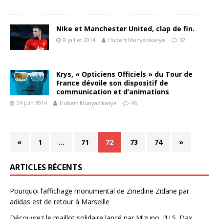
Nike et Manchester United, clap de fin.
8 juillet 2014
Hubert Munyazikwiye
32
Krys, « Opticiens Officiels » du Tour de
France dévoile son dispositif de
communication et d’animations
24 juin 2014
Hubert Munyazikwiye
46
«
1
…
71
72
73
74
»
ARTICLES RÉCENTS
Pourquoi l’affichage monumental de Zinedine Zidane par
adidas est de retour à Marseille
Découvrez le maillot solidaire lancé par Mizuno, l’U.S. Dax