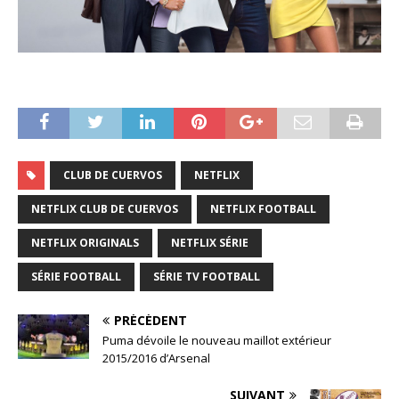
CLUB DE CUERVOS
NETFLIX
NETFLIX CLUB DE CUERVOS
NETFLIX FOOTBALL
NETFLIX ORIGINALS
NETFLIX SÉRIE
SÉRIE FOOTBALL
SÉRIE TV FOOTBALL
PRÉCÉDENT
Puma dévoile le nouveau maillot extérieur
2015/2016 d’Arsenal
SUIVANT