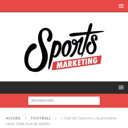
ACCUEIL
FOOTBALL
« Club de Cuervos », la première
série 100% foot de Netflix