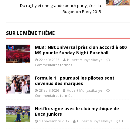
Du rugby et une grande beach party, c’est la
Rugbeach Party 2015
SUR LE MÊME THÈME
MLB : NBCUniversal près d’un accord à 600
M$ pour le Sunday Night Baseball
22 août 2025
Hubert Munyazikwiye
Commentaires fermés
Formule 1 : pourquoi les pilotes sont
devenus des marques
28 avril 2026
Hubert Munyazikwiye
Commentaires fermés
Netflix signe avec le club mythique de
Boca Juniors
13 novembre 2017
Hubert Munyazikwiye
1