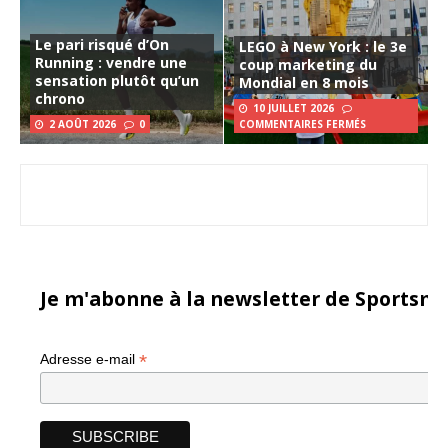
Le pari risqué d’On
LEGO à New York : le 3e
Running : vendre une
coup marketing du
sensation plutôt qu’un
Mondial en 8 mois
chrono
10 JUILLET 2026
2 AOÛT 2026
0
COMMENTAIRES FERMÉS
Je m'abonne à la newsletter de Sportsma
*
Adresse e-mail