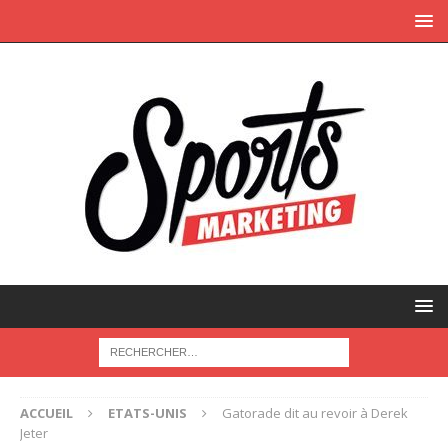
ACCUEIL
ETATS-UNIS
Gatorade dit au revoir à Derek
Jeter