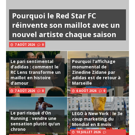
Pourquoi le Red Star FC
réinvente son maillot avec un
nouvel artiste chaque saison
7 AOÛT 2026
0
Le pari sentimental
Pourquoi l’affichage
d’adidas : comment le
monumental de
RC Lens transforme un
Zinedine Zidane par
maillot en histoire
adidas est de retour à
d’amour
Marseille
7 AOÛT 2026
0
6 AOÛT 2026
0
Le pari risqué d’On
LEGO à New York : le 3e
Running : vendre une
coup marketing du
sensation plutôt qu’un
Mondial en 8 mois
chrono
10 JUILLET 2026