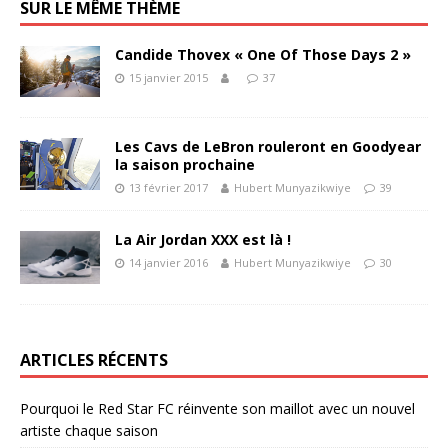
SUR LE MÊME THÈME
Candide Thovex « One Of Those Days 2 »
15 janvier 2015
37
Les Cavs de LeBron rouleront en Goodyear
la saison prochaine
13 février 2017
Hubert Munyazikwiye
39
La Air Jordan XXX est là !
14 janvier 2016
Hubert Munyazikwiye
30
ARTICLES RÉCENTS
Pourquoi le Red Star FC réinvente son maillot avec un nouvel
artiste chaque saison